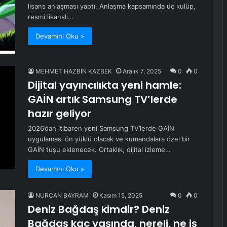
lisans anlaşması yaptı. Anlaşma kapsamında üç kulüp,
resmi lisanslı…
Devamını Oku »
MEHMET HAZBİN KAZBEK
Aralık 7, 2025
0
0
Dijital yayıncılıkta yeni hamle:
GAİN artık Samsung TV’lerde
hazır geliyor
2026’dan itibaren yeni Samsung TV’lerde GAİN
uygulaması ön yüklü olacak ve kumandalara özel bir
GAİN tuşu eklenecek. Ortaklık, dijital izleme…
Devamını Oku »
NURCAN BAYRAM
Kasım 15, 2025
0
0
Deniz Bağdaş kimdir? Deniz
Bağdaş kaç yaşında, nereli, ne iş