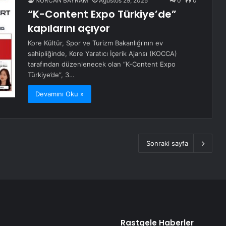
NURCAN BAYRAM
Ağustos 29, 2025
0
0
“K-Content Expo Türkiye’de”
kapılarını açıyor
Kore Kültür, Spor ve Turizm Bakanlığı'nın ev
sahipliğinde, Kore Yaratıcı İçerik Ajansı (KOCCA)
tarafından düzenlenecek olan “K-Content Expo
Türkiye’de”, 3…
Devamını Oku »
Sonraki sayfa
Rastgele Haberler