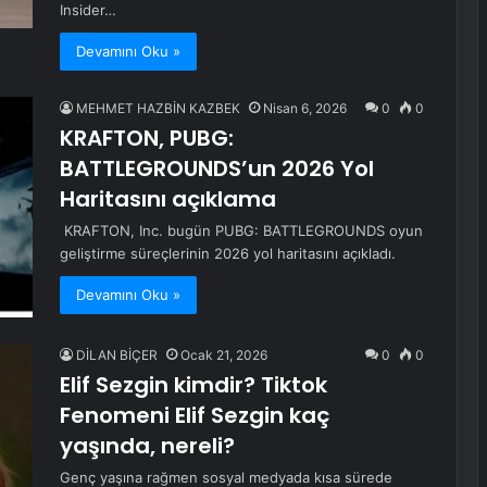
Insider…
Devamını Oku »
MEHMET HAZBİN KAZBEK
Nisan 6, 2026
0
0
KRAFTON, PUBG:
BATTLEGROUNDS’un 2026 Yol
Haritasını açıklama
KRAFTON, Inc. bugün PUBG: BATTLEGROUNDS oyun
geliştirme süreçlerinin 2026 yol haritasını açıkladı.
Devamını Oku »
DİLAN BİÇER
Ocak 21, 2026
0
0
Elif Sezgin kimdir? Tiktok
Fenomeni Elif Sezgin kaç
yaşında, nereli?
Genç yaşına rağmen sosyal medyada kısa sürede