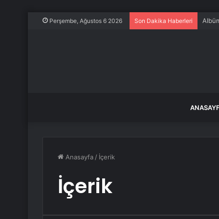
Albüm
Perşembe, Ağustos 6 2026
Son Dakika Haberleri
ANASAY
Anasayfa
/
İçerik
İçerik