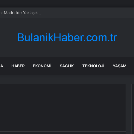
: Madrid’de Yaklaşık 2 Milyon Kişi İspanya’nın Dünya Kupası Zaferini Kutl
FA
HABER
EKONOMI
SAĞLIK
TEKNOLOJI
YAŞAM