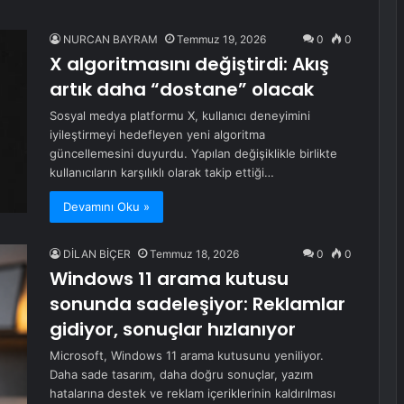
NURCAN BAYRAM
Temmuz 19, 2026
0
0
X algoritmasını değiştirdi: Akış
artık daha “dostane” olacak
Sosyal medya platformu X, kullanıcı deneyimini
iyileştirmeyi hedefleyen yeni algoritma
güncellemesini duyurdu. Yapılan değişiklikle birlikte
kullanıcıların karşılıklı olarak takip ettiği…
Devamını Oku »
DİLAN BİÇER
Temmuz 18, 2026
0
0
Windows 11 arama kutusu
sonunda sadeleşiyor: Reklamlar
gidiyor, sonuçlar hızlanıyor
Microsoft, Windows 11 arama kutusunu yeniliyor.
Daha sade tasarım, daha doğru sonuçlar, yazım
hatalarına destek ve reklam içeriklerinin kaldırılması