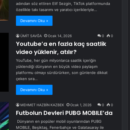
adından söz ettiren Elif Sezgin, TikTok platformunda
özellikle takı tasarımı ve yaratıcı içerikleriyle…
Devamını Oku »
ÜMİT SAVĞA
Ocak 14, 2026
0
0
Youtube’a en fazla kaç saatlik
video yüklenir, atılır?
YouTube, her gün milyonlarca saatlik içeriğin
yüklendiği dünyanın en büyük video paylaşım
platformu olmayı sürdürürken, son günlerde dikkat
çeken sıra…
Devamını Oku »
MEHMET HAZBİN KAZBEK
Ocak 1, 2026
0
0
Futbolun Devleri PUBG MOBILE’da
Dünyanın en popüler mobil oyunlarından PUBG
MOBILE, Beşiktaş, Fenerbahçe ve Galatasaray ile