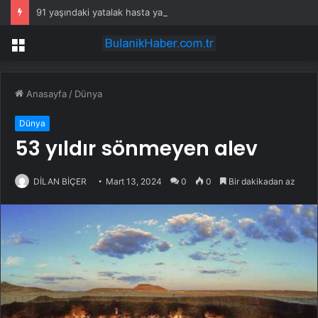
91 yaşındaki yatalak hasta yangında hayatını kaybetti
Menü
Anasayfa
/
Dünya
Dünya
53 yıldır sönmeyen alev
DİLAN BİÇER
Mart 13, 2024
0
0
Bir dakikadan az