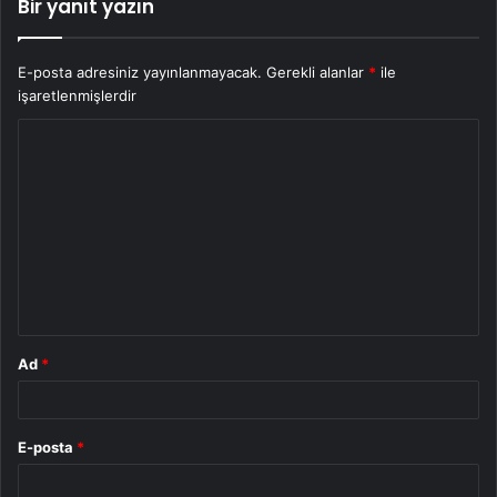
Bir yanıt yazın
E-posta adresiniz yayınlanmayacak.
Gerekli alanlar
*
ile
işaretlenmişlerdir
Y
o
r
u
m
*
Ad
*
E-posta
*