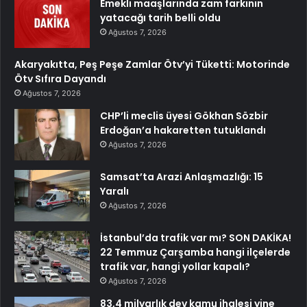
Emekli maaşlarında zam farkının
yatacağı tarih belli oldu
Ağustos 7, 2026
Akaryakıtta, Peş Peşe Zamlar Ötv’yi Tüketti: Motorinde
Ötv Sıfıra Dayandı
Ağustos 7, 2026
CHP’li meclis üyesi Gökhan Sözbir
Erdoğan’a hakaretten tutuklandı
Ağustos 7, 2026
Samsat’ta Arazi Anlaşmazlığı: 15
Yaralı
Ağustos 7, 2026
İstanbul’da trafik var mı? SON DAKİKA!
22 Temmuz Çarşamba hangi ilçelerde
trafik var, hangi yollar kapalı?
Ağustos 7, 2026
83,4 milyarlık dev kamu ihalesi yine