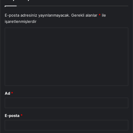
E-posta adresiniz yayınlanmayacak.
Gerekli alanlar
*
ile
işaretlenmişlerdir
Y
o
r
u
m
*
Ad
*
E-posta
*