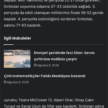
başladı. Milli Takımımız ilk periyoda 22-21 önde girerken,
Sırbistan soyunma odasına 37-33 üstünlük sağladı. 3.
periyoda da etkili olamayan millilerimiz finale 58-52 geride
başladı. 4. periyotta üstünlüğünü sürdüren Sırbistan,
salonu 71-63 kazandı.
İlgili Makaleler
Emniyet şeridinde feci ölüm: Servis
şoförüne midibüs çarptı
Ağustos 8, 2026
Çinli matematikçiler Fields Madalyası kazandı
Ağustos 8, 2026
uyruklu; Teaira McCowan 12, Alperi Onar, Olcay Çakır
Turgut ve Sevgi Uzun da 10’ar sayı kaydetti. Sırbistan adına