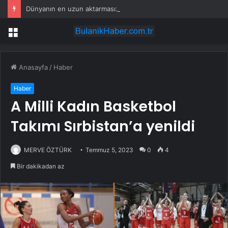
Dünyanın en uzun aktarmasız uçuşunda tarihi rekor: 24 saatten fazla havada kaldılar
Menü
Anasayfa
/
Haber
Haber
A Milli Kadın Basketbol
Takımı Sırbistan’a yenildi
MERVE ÖZTÜRK
Temmuz 5, 2023
0
4
Bir dakikadan az