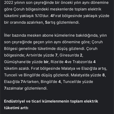
2022 yılının son çeyreğinde bir önceki yılın aynı dönemine
göre Çoruh bölgesindeki meskenlerde toplam elektrik
tüketimi yaklaşık %10’dur.
4
Fırat bölgesinde yaklaşık yüzde
bir oranında azalırken,
5
artış gözlemlendi.
İller bazında mesken abone kümelerine bakıldığında, yılın
son çeyreğinde geçen yılın aynı dönemine göre; Çoruh
Bölgesi genelinde tüketimde düşüş gözlendi. Çoruh
bölgesinde; Artvin’de yüzde
7
, Giresun’da
2
,
Gümüşhane’de yüzde
bir
, Rize’de
4
ve Trabzon’da
4
tüketim azaldı. Fırat bölgesinde Malatya ve Elazığ’da artış,
Tunceli ve Bingöl’de düşüş gözlendi. Malatya’da yüzde
8
,
Elazığ’da
7
Artarken, Bingöl’de
4
, Tunceli’de yüzde
7
azalmalar gözlemlendi.
Endüstriyel ve ticari kümelenmenin toplam elektrik
tüketimi arttı