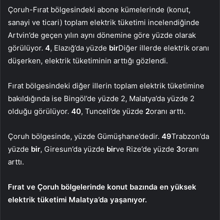
Çoruh-Fırat bölgesindeki abone kümelerinde (konut,
sanayi ve ticari) toplam elektrik tüketimi incelendiğinde
Artvin’de geçen yılın aynı dönemine göre yüzde olarak
görülüyor.
4
, Elazığ’da yüzde
bir
Diğer illerde elektrik oranı
düşerken, elektrik tüketiminin arttığı gözlendi.
Fırat bölgesindeki diğer illerin toplam elektrik tüketimine
bakıldığında ise Bingöl’de yüzde 2, Malatya’da yüzde 2
olduğu görülüyor.
40
, Tunceli’de yüzde
2
oranı arttı.
Çoruh bölgesinde, yüzde Gümüşhane’dedir.
49
Trabzon’da
yüzde
bir
, Giresun’da yüzde
bir
ve Rize’de yüzde
3
oranı
arttı.
Fırat ve Çoruh bölgelerinde konut bazında en yüksek
elektrik tüketimi Malatya’da yaşanıyor.