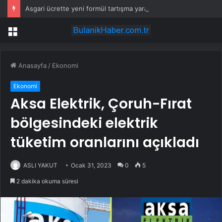
Asgari ücrette yeni formül tartışma yarattı! İşçi ve işveren karşı karşıya
Menü
Anasayfa
/
Ekonomi
Ekonomi
Aksa Elektrik, Çoruh-Fırat
bölgesindeki elektrik
tüketim oranlarını açıkladı
ASLI YAKUT
Ocak 31, 2023
0
5
2 dakika okuma süresi