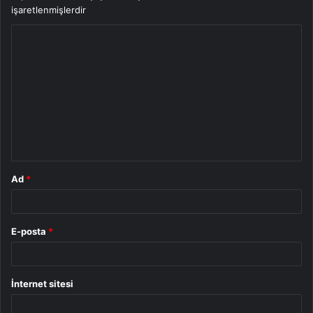
işaretlenmişlerdir
Y
o
r
u
m
*
Ad
*
E-posta
*
İnternet sitesi