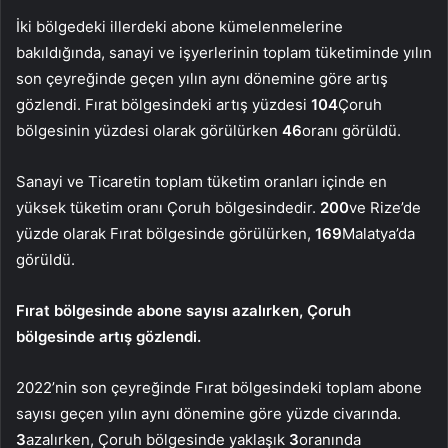
İki bölgedeki illerdeki abone kümelenmelerine
bakıldığında, sanayi ve işyerlerinin toplam tüketiminde yılın
son çeyreğinde geçen yılın aynı dönemine göre artış
gözlendi. Fırat bölgesindeki artış yüzdesi
104
Çoruh
bölgesinin yüzdesi olarak görülürken
46
oranı görüldü.
Sanayi ve Ticaretin toplam tüketim oranları içinde en
yüksek tüketim oranı Çoruh bölgesindedir.
200
ve Rize’de
yüzde olarak Fırat bölgesinde görülürken,
169
Malatya’da
görüldü.
Fırat bölgesinde abone sayısı azalırken, Çoruh
bölgesinde artış gözlendi.
2022’nin son çeyreğinde Fırat bölgesindeki toplam abone
sayısı geçen yılın aynı dönemine göre yüzde civarında.
3
azalırken, Çoruh bölgesinde yaklaşık
3
oranında