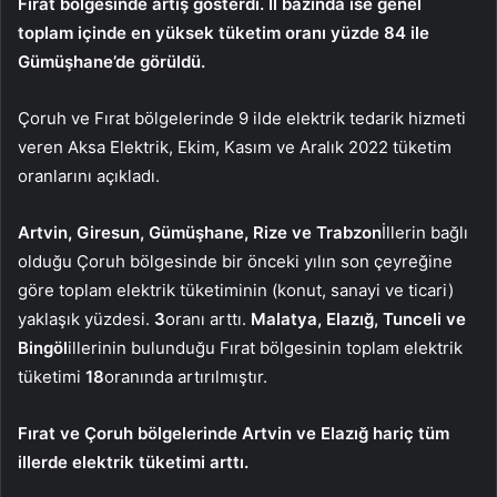
Fırat bölgesinde artış gösterdi. İl bazında ise genel
toplam içinde en yüksek tüketim oranı yüzde 84 ile
Gümüşhane’de görüldü.
Çoruh ve Fırat bölgelerinde 9 ilde elektrik tedarik hizmeti
veren Aksa Elektrik, Ekim, Kasım ve Aralık 2022 tüketim
oranlarını açıkladı.
Artvin, Giresun, Gümüşhane, Rize ve Trabzon
İllerin bağlı
olduğu Çoruh bölgesinde bir önceki yılın son çeyreğine
göre toplam elektrik tüketiminin (konut, sanayi ve ticari)
yaklaşık yüzdesi.
3
oranı arttı.
Malatya, Elazığ, Tunceli ve
Bingöl
illerinin bulunduğu Fırat bölgesinin toplam elektrik
tüketimi
18
oranında artırılmıştır.
Fırat ve Çoruh bölgelerinde Artvin ve Elazığ hariç tüm
illerde elektrik tüketimi arttı.