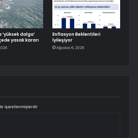
a ‘yüksek dalga’
Enflasyon Beklentileri
lçede yasak kararı
İyileşiyor
2026
Ağustos 6, 2026
le işaretlenmişlerdir