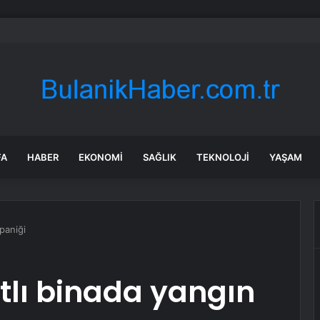
 Katliamının 11. Yılında Bodrum’dan “Hiçbir Düş Yarım Kalmayacak” Mesajı
FA
HABER
EKONOMI
SAĞLIK
TEKNOLOJI
YAŞAM
paniği
tlı binada yangın