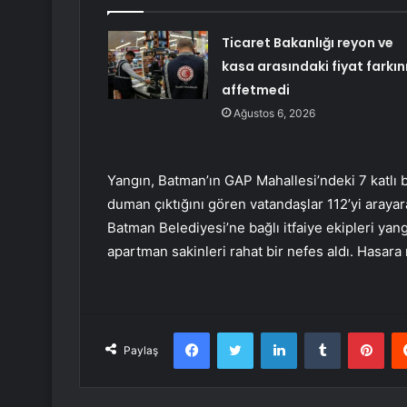
Ticaret Bakanlığı reyon ve
kasa arasındaki fiyat farkın
affetmedi
Ağustos 6, 2026
Yangın, Batman’ın GAP Mahallesi’ndeki 7 katlı 
duman çıktığını gören vatandaşlar 112’yi arayar
Batman Belediyesi’ne bağlı itfaiye ekipleri y
apartman sakinleri rahat bir nefes aldı. Hasara 
Facebook
Twitter
LinkedIn
Tumblr
Pint
Paylaş