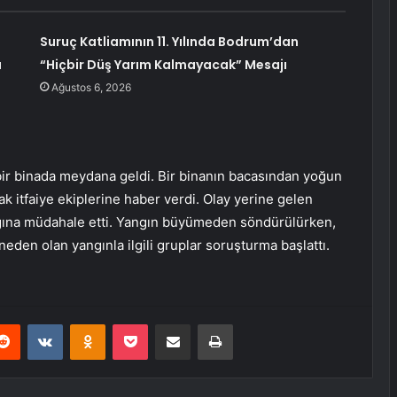
Suruç Katliamının 11. Yılında Bodrum’dan
ı
“Hiçbir Düş Yarım Kalmayacak” Mesajı
Ağustos 6, 2026
bir binada meydana geldi. Bir binanın bacasından yoğun
ak itfaiye ekiplerine haber verdi. Olay yerine gelen
angına müdahale etti. Yangın büyümeden söndürülürken,
neden olan yangınla ilgili gruplar soruşturma başlattı.
erest
Reddit
VKontakte
Odnoklassniki
Pocket
E-Posta ile paylaş
Yazdır