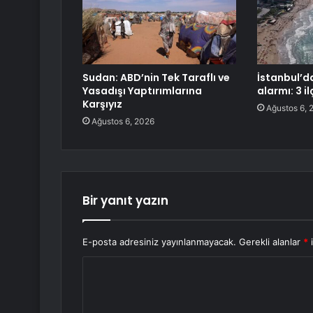
Sudan: ABD’nin Tek Taraflı ve
İstanbul’d
Yasadışı Yaptırımlarına
alarmı: 3 i
Karşıyız
Ağustos 6, 
Ağustos 6, 2026
Bir yanıt yazın
E-posta adresiniz yayınlanmayacak.
Gerekli alanlar
*
i
Y
o
r