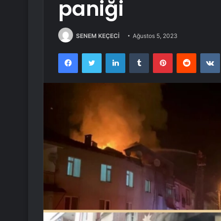
paniği
SENEM KEÇECİ
Ağustos 5, 2023
Facebook
Twitter
LinkedIn
Tumblr
Pinterest
Reddit