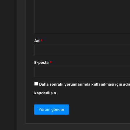
u
m
*
Ad
*
E-posta
*
Daha sonraki yorumlarımda kullanılması için adı
kaydedilsin.