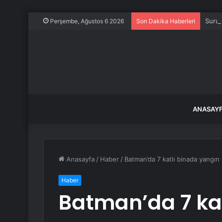
Suruç
Perşembe, Ağustos 6 2026
Son Dakika Haberleri
ANASAY
Anasayfa
/
Haber
/
Batman’da 7 katlı binada yangın 
Haber
Batman’da 7 ka