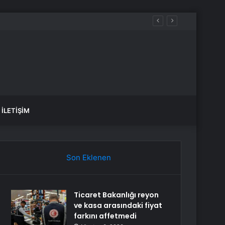
İLETIŞIM
Son Eklenen
Ticaret Bakanlığı reyon
ve kasa arasındaki fiyat
farkını affetmedi