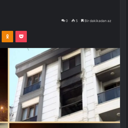
0
5
Bir dakikadan az
VKontakte
Odnoklassniki
Pocket