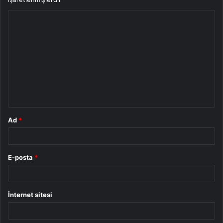
Y
o
r
u
m
*
Ad
*
E-posta
*
İnternet sitesi