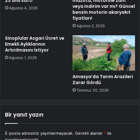
23’ünü sattı
mazota, motorine zam
veya indirim var mı? Güncel
Ağustos 4, 2026
benzin motorin akaryakıt
fiyatları!
Ağustos 2, 2026
Sinoplular Asgari Ücret ve
Emekli Aylıklarının
Artırılmasını İstiyor
Ağustos 1, 2026
Amasya’da Tarım Arazileri
Zarar Gördü
Temmuz 30, 2026
Bir yanıt yazın
E-posta adresiniz yayınlanmayacak.
Gerekli alanlar
*
ile
işaretlenmişlerdir