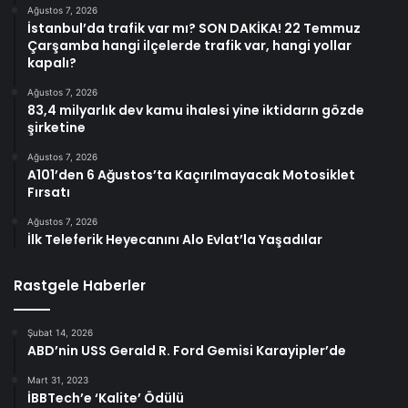
Ağustos 7, 2026
İstanbul’da trafik var mı? SON DAKİKA! 22 Temmuz
Çarşamba hangi ilçelerde trafik var, hangi yollar
kapalı?
Ağustos 7, 2026
83,4 milyarlık dev kamu ihalesi yine iktidarın gözde
şirketine
Ağustos 7, 2026
A101’den 6 Ağustos’ta Kaçırılmayacak Motosiklet
Fırsatı
Ağustos 7, 2026
İlk Teleferik Heyecanını Alo Evlat’la Yaşadılar
Rastgele Haberler
Şubat 14, 2026
ABD’nin USS Gerald R. Ford Gemisi Karayipler’de
Mart 31, 2023
İBBTech’e ‘Kalite’ Ödülü