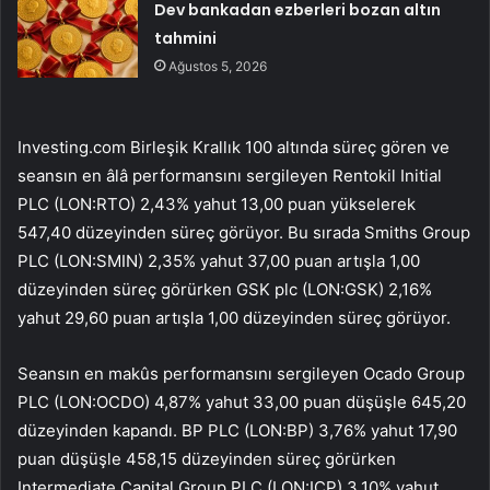
Dev bankadan ezberleri bozan altın
tahmini
Ağustos 5, 2026
Investing.com Birleşik Krallık 100
altında süreç gören ve
seansın en âlâ performansını sergileyen
Rentokil Initial
PLC (LON:
RTO
) 2,43% yahut 13,00 puan yükselerek
547,40 düzeyinden süreç görüyor. Bu sırada
Smiths Group
PLC (LON:
SMIN
) 2,35% yahut 37,00 puan artışla 1,00
düzeyinden süreç görürken GSK plc (LON:
GSK
) 2,16%
yahut 29,60 puan artışla 1,00 düzeyinden süreç görüyor.
Seansın en makûs performansını sergileyen
Ocado Group
PLC (LON:
OCDO
) 4,87% yahut 33,00 puan düşüşle 645,20
düzeyinden kapandı.
BP
PLC (LON:
BP
) 3,76% yahut 17,90
puan düşüşle 458,15 düzeyinden süreç görürken
Intermediate Capital Group
PLC (LON:
ICP
) 3,10% yahut