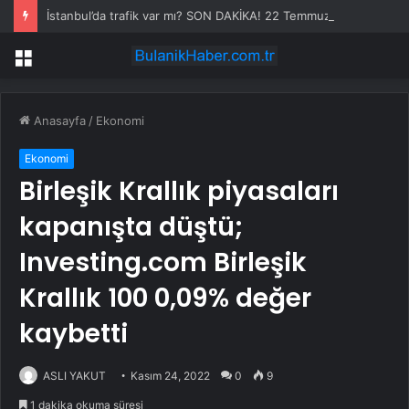
İstanbul’da trafik var mı? SON DAKİKA! 22 Temmuz Çarşamba hangi ilçelerde trafik var, hangi yollar kapalı?
Menü
Anasayfa
/
Ekonomi
Ekonomi
Birleşik Krallık piyasaları
kapanışta düştü;
Investing.com Birleşik
Krallık 100 0,09% değer
kaybetti
ASLI YAKUT
Kasım 24, 2022
0
9
1 dakika okuma süresi