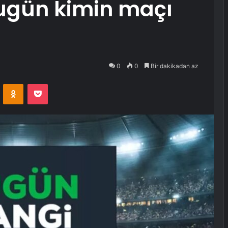
ugün kimin maçı
0
0
Bir dakikadan az
VKontakte
Odnoklassniki
Pocket