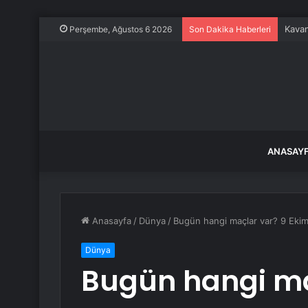
Kavan
Perşembe, Ağustos 6 2026
Son Dakika Haberleri
ANASAY
Anasayfa
/
Dünya
/
Bugün hangi maçlar var? 9 Ekim
Dünya
Bugün hangi ma