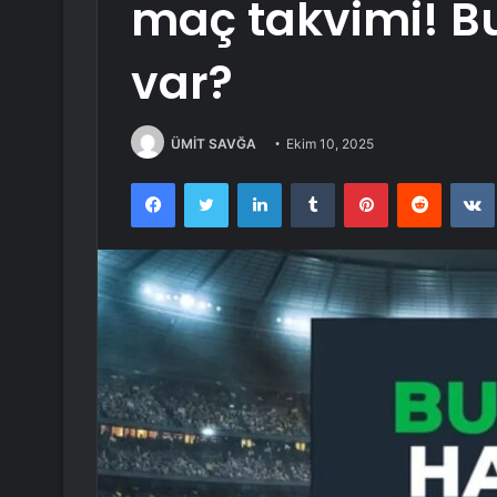
maç takvimi! B
var?
ÜMİT SAVĞA
Ekim 10, 2025
Facebook
Twitter
LinkedIn
Tumblr
Pinterest
Reddit