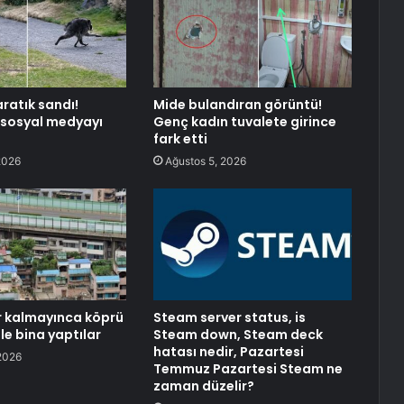
aratık sandı!
Mide bulandıran görüntü!
 sosyal medyayı
Genç kadın tuvalete girince
fark etti
2026
Ağustos 5, 2026
r kalmayınca köprü
Steam server status, is
ile bina yaptılar
Steam down, Steam deck
hatası nedir, Pazartesi
2026
Temmuz Pazartesi Steam ne
zaman düzelir?