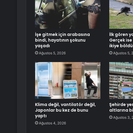
İşe gitmek için arabasına
İlk gören y
bindi, hayatının şokunu
Gerçek ise
yaşadı
ikiye böldü
Ağustos 5, 2026
Ağustos 5, 
Klima değil, vantilatör değil,
Şehirde ye
Japonlar bu kez de bunu
altlarına b
yaptı
Ağustos 3, 
Ağustos 4, 2026