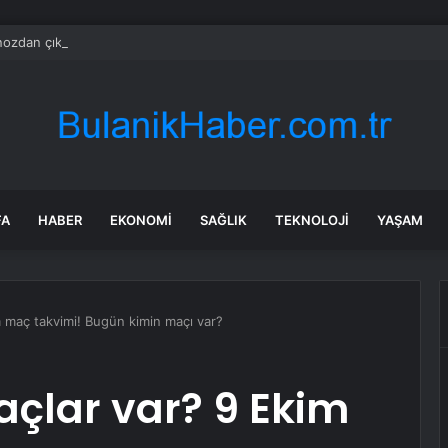
ozdan çıkan madeni para 39 milyon lira kazandırdı
FA
HABER
EKONOMI
SAĞLIK
TEKNOLOJI
YAŞAM
 maç takvimi! Bugün kimin maçı var?
çlar var? 9 Ekim