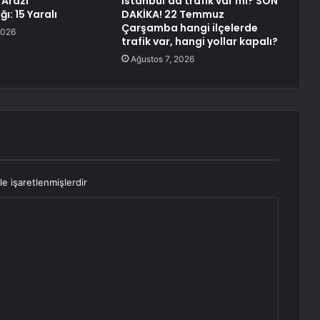
Arazi
İstanbul’da trafik var mı? SON
ı: 15 Yaralı
DAKİKA! 22 Temmuz
Çarşamba hangi ilçelerde
2026
trafik var, hangi yollar kapalı?
Ağustos 7, 2026
le işaretlenmişlerdir