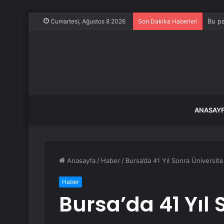
Bu pa
Cumartesi, Ağustos 8 2026
Son Dakika Haberleri
ANASAY
Anasayfa
/
Haber
/
Bursa’da 41 Yıl Sonra Üniversite
Haber
Bursa’da 41 Yıl 