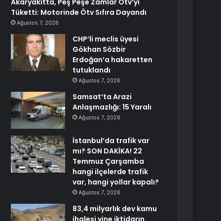
Akaryakıtta, Peş Peşe Zamlar Ötv’yi
Tüketti: Motorinde Ötv Sıfıra Dayandı
Ağustos 7, 2026
CHP’li meclis üyesi
Gökhan Sözbir
Erdoğan’a hakaretten
tutuklandı
Ağustos 7, 2026
Samsat’ta Arazi
Anlaşmazlığı: 15 Yaralı
Ağustos 7, 2026
İstanbul’da trafik var
mı? SON DAKİKA! 22
Temmuz Çarşamba
hangi ilçelerde trafik
var, hangi yollar kapalı?
Ağustos 7, 2026
83,4 milyarlık dev kamu
ihalesi yine iktidarın