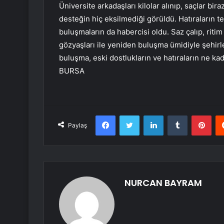
Üniversite arkadaşları kilolar alınıp, saçlar bi
desteğin hiç eksilmediği görüldü. Hatıraların t
buluşmaların da habercisi oldu. Saz çalıp, ritim
gözyaşları ile yeniden buluşma ümidiyle şehirl
buluşma, eski dostlukların ve hatıraların ne ka
BURSA
Facebook
Twitter
LinkedIn
Tumblr
Pint
Paylaş
NURCAN BAYRAM