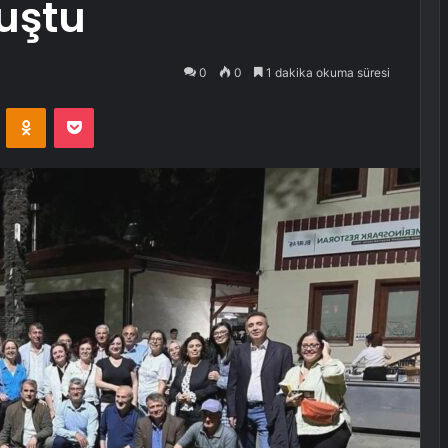
uştu
0
0
1 dakika okuma süresi
VKontakte
Odnoklassniki
Pocket