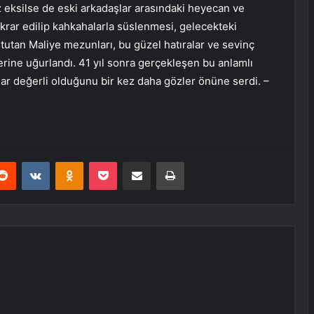
raz eksilse de eski arkadaşlar arasındaki heyecan ve
ekrar edilip kahkahalarla süslenmesi, gelecekteki
 tutan Maliye mezunları, bu güzel hatıralar ve sevinç
erine uğurlandı. 41 yıl sonra gerçekleşen bu anlamlı
dar değerli olduğunu bir kez daha gözler önüne serdi. –
erest
Reddit
VKontakte
Odnoklassniki
Pocket
E-Posta ile paylaş
Yazdır