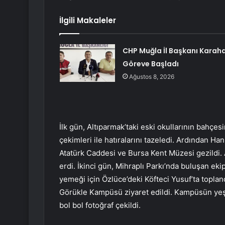
İlgili Makaleler
CHP Muğla İl Başkanı Karah
Göreve Başladı
Ağustos 8, 2026
İlk gün, Altıparmak’taki eski okullarının bahçe
çekimleri ile hatıralarını tazeledi. Ardından Ha
Atatürk Caddesi ve Bursa Kent Müzesi gezildi.
erdi. İkinci gün, Mihraplı Parkı’nda buluşan ek
yemeği için Özlüce’deki Köfteci Yusuf’ta topla
Görükle Kampüsü ziyaret edildi. Kampüsün yeşill
bol bol fotoğraf çekildi.