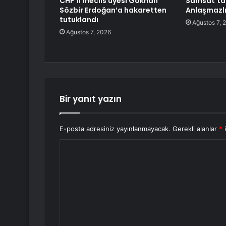
CHP’li meclis üyesi Gökhan
Samsat’ta 
Sözbir Erdoğan’a hakaretten
Anlaşmazlığ
tutuklandı
Ağustos 7, 
Ağustos 7, 2026
Bir yanıt yazın
E-posta adresiniz yayınlanmayacak.
Gerekli alanlar
*
i
Y
o
r
u
m
*