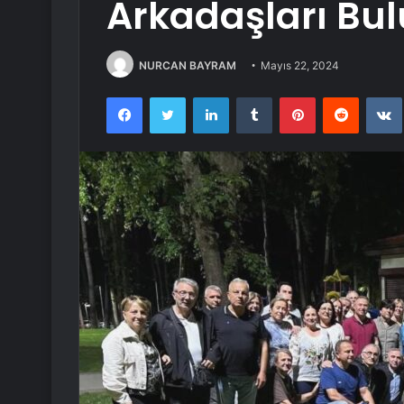
Arkadaşları Bul
NURCAN BAYRAM
Mayıs 22, 2024
Facebook
Twitter
LinkedIn
Tumblr
Pinterest
Reddit