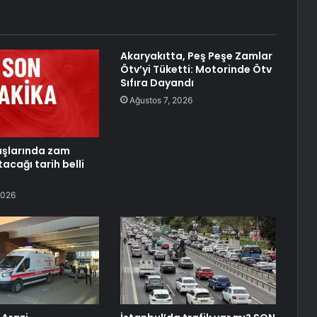
Akaryakıtta, Peş Peşe Zamlar
Ötv’yi Tüketti: Motorinde Ötv
Sıfıra Dayandı
Ağustos 7, 2026
aşlarında zam
tacağı tarih belli
2026