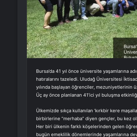
Bursa’da 41 yıl önce üniversite yaşamlarına adı
hatıralarını tazeledi. Uludağ Üniversitesi İktis
yılında başlayan öğrenciler, mezuniyetlerinin 
Üç ay önce planlanan 41’ici yıl buluşma etkinliğ
Ülkemizde sıkça kullanılan ‘kırkbir kere maşal
birbirlerine “merhaba” diyen gençler, bu kez 
Her biri ülkenin farklı köşelerinden gelen öğre
bugün emeklilik dönemlerinde yaşamlarına de