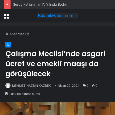
Suruç Katliamının 11. Yılında Bodrum’dan “Hiçbir Düş Yarım Kalmayacak” Mesajı
Menü
Anasayfa
/
İş
İş
Çalışma Meclisi’nde asgari
ücret ve emekli maaşı da
görüşülecek
MEHMET HAZBİN KAZBEK
Nisan 22, 2024
0
0
2 dakika okuma süresi