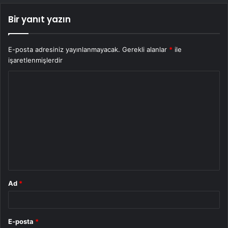
Bir yanıt yazın
E-posta adresiniz yayınlanmayacak.
Gerekli alanlar
*
ile
işaretlenmişlerdir
Y
o
r
u
m
*
Ad
*
E-posta
*