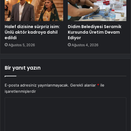
Halef dizisine sürpriz isim:
Didim Belediyesi Seramik
Ünlü aktör kadroya dahil
Kursunda Üretim Devam
edildi
Ediyor
Ağustos 5, 2026
Ağustos 4, 2026
Bir yanıt yazın
E-posta adresiniz yayınlanmayacak.
Gerekli alanlar
*
ile
işaretlenmişlerdir
Y
o
r
u