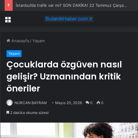
İstanbul’da trafik var mı? SON DAKİKA! 22 Temmuz Çarşamba hangi ilçelerde trafik var, hangi yollar kapalı?
Menü
Anasayfa
/
Yaşam
Yaşam
Çocuklarda özgüven nasıl
gelişir? Uzmanından kritik
öneriler
NURCAN BAYRAM
Mayıs 20, 2026
0
0
2 dakika okuma süresi