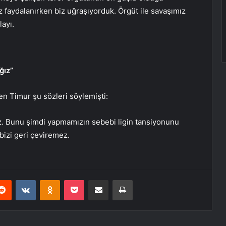
 faydalanırken biz uğraşıyorduk. Örgüt ile savaşımız
ayı.
ğız”
en Timur şu sözleri söylemişti:
ız. Bunu şimdi yapmamızın sebebi ligin tansiyonunu
izi geri çeviremez.
erest
Reddit
VKontakte
Odnoklassniki
Pocket
E-Posta ile paylaş
Yazdır