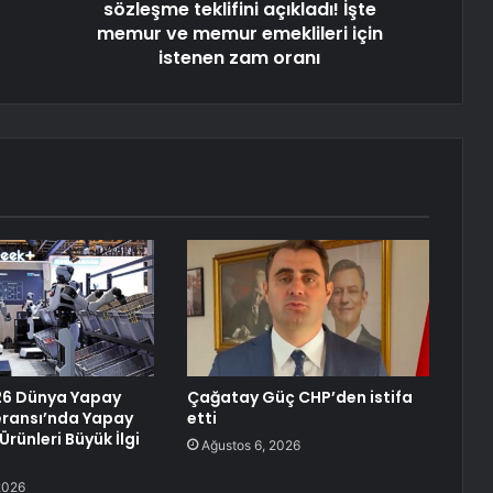
sözleşme teklifini açıkladı! İşte
memur ve memur emeklileri için
istenen zam oranı
26 Dünya Yapay
Çağatay Güç CHP’den istifa
eransı’nda Yapay
etti
Ürünleri Büyük İlgi
Ağustos 6, 2026
2026