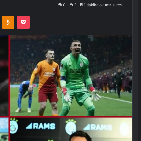
0
2
1 dakika okuma süresi
VKontakte
Odnoklassniki
Pocket