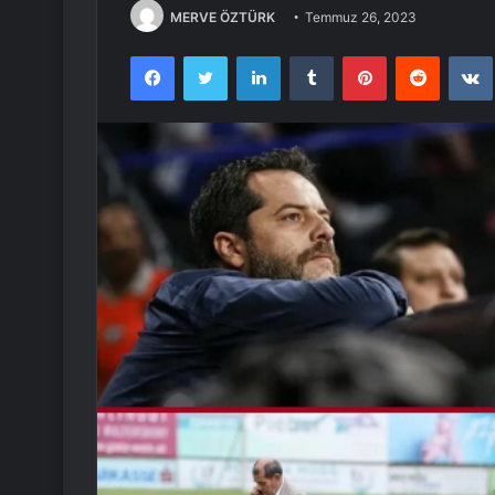
MERVE ÖZTÜRK
Temmuz 26, 2023
Facebook
Twitter
LinkedIn
Tumblr
Pinterest
Reddit