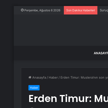
Suruç
Perşembe, Ağustos 6 2026
Son Dakika Haberleri
ANASAY
Anasayfa
/
Haber
/
Erden Timur: Muslera’nın son yıl
Haber
Erden Timur: Mus