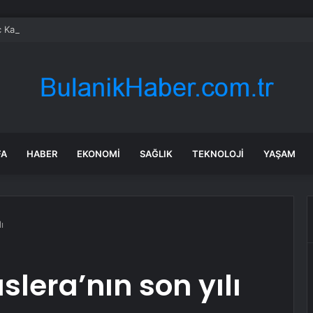
 Katliamının 11. Yılında Bodrum’dan “Hiçbir Düş Yarım Kalmayacak” Mesajı
FA
HABER
EKONOMI
SAĞLIK
TEKNOLOJI
YAŞAM
ı
lera’nın son yılı