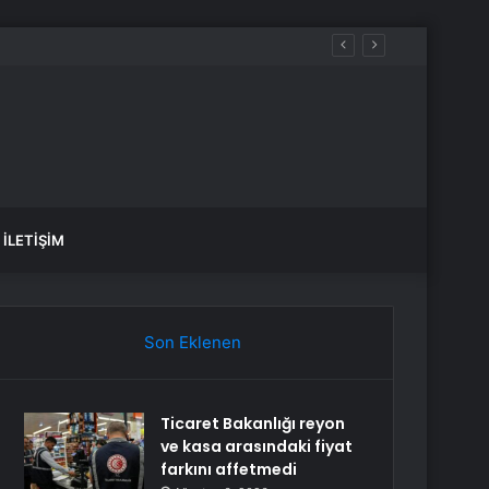
İLETIŞIM
Son Eklenen
Ticaret Bakanlığı reyon
ve kasa arasındaki fiyat
farkını affetmedi