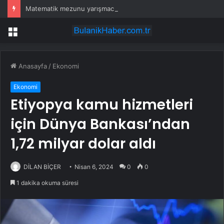
Matematik mezunu yarışmacı matematik sorusunda elendi
Menü
Anasayfa
/
Ekonomi
Ekonomi
Etiyopya kamu hizmetleri
için Dünya Bankası’ndan
1,72 milyar dolar aldı
DİLAN BİÇER
Nisan 6, 2024
0
0
1 dakika okuma süresi