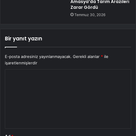
Amasya’da Tarım Arazileri
Zarar Gördü
Temmuz 30, 2026
Bir yanıt yazın
E-posta adresiniz yayınlanmayacak.
Gerekli alanlar
*
ile
işaretlenmişlerdir
Y
o
r
u
m
*