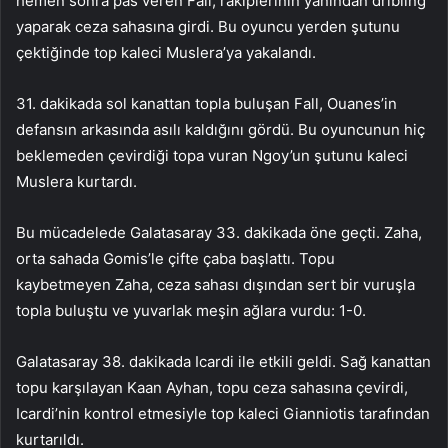
hemen sonra pas veren Fall, rakiplerinin yanından dribling
yaparak ceza sahasına girdi. Bu oyuncu yerden şutunu
çektiğinde top kaleci Muslera’ya yakalandı.
31. dakikada sol kanattan topla buluşan Fall, Ouanes’in
defansın arkasında asılı kaldığını gördü. Bu oyuncunun hiç
beklemeden çevirdiği topa vuran Ngoy’un şutunu kaleci
Muslera kurtardı.
Bu mücadelede Galatasaray 33. dakikada öne geçti. Zaha,
orta sahada Gomis’le çifte çaba başlattı. Topu
kaybetmeyen Zaha, ceza sahası dışından sert bir vuruşla
topla buluştu ve yuvarlak meşin ağlara vurdu: 1-0.
Galatasaray 38. dakikada Icardi ile etkili geldi. Sağ kanattan
topu karşılayan Kaan Ayhan, topu ceza sahasına çevirdi,
Icardi’nin kontrol etmesiyle top kaleci Gianniotis tarafından
kurtarıldı.