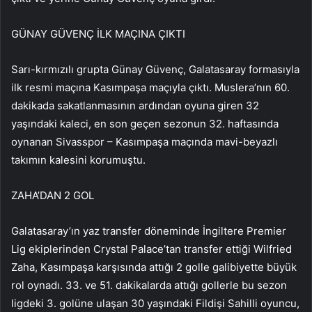
GÜNAY GÜVENÇ İLK MAÇINA ÇIKTI
Sarı-kırmızılı grupta Günay Güvenç, Galatasaray formasıyla
ilk resmi maçına Kasımpaşa maçıyla çıktı. Muslera’nın 60.
dakikada sakatlanmasının ardından oyuna giren 32
yaşındaki kaleci, en son geçen sezonun 32. haftasında
oynanan Sivasspor – Kasımpaşa maçında mavi-beyazlı
takımın kalesini korumuştu.
ZAHA’DAN 2 GOL
Galatasaray’ın yaz transfer döneminde İngiltere Premier
Lig ekiplerinden Crystal Palace’tan transfer ettiği Wilfried
Zaha, Kasımpaşa karşısında attığı 2 golle galibiyette büyük
rol oynadı. 33. ve 51. dakikalarda attığı gollerle bu sezon
ligdeki 3. golüne ulaşan 30 yaşındaki Fildişi Sahilli oyuncu,