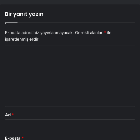
Bir yanıt yazın
E-posta adresiniz yayınlanmayacak.
Gerekli alanlar
*
ile
işaretlenmişlerdir
Y
o
r
u
m
*
Ad
*
E-posta
*