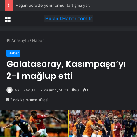
Asgari ücrette yeni formül tartışma yarattı! İşçi ve işveren karşı karşıya
Menü
Anasayfa
/
Haber
Haber
Galatasaray, Kasımpaşa’yı
2-1 mağlup etti
ASLI YAKUT
Kasım 5, 2023
0
0
2 dakika okuma süresi