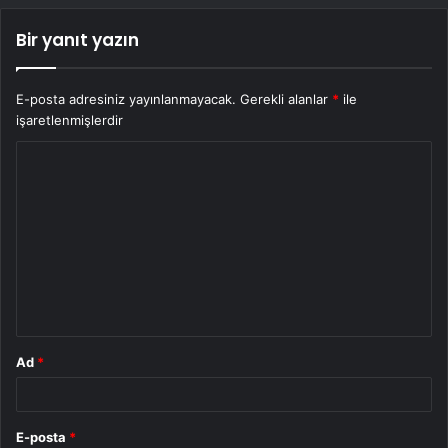
Bir yanıt yazın
E-posta adresiniz yayınlanmayacak.
Gerekli alanlar
*
ile
işaretlenmişlerdir
Y
o
r
u
m
*
Ad
*
E-posta
*