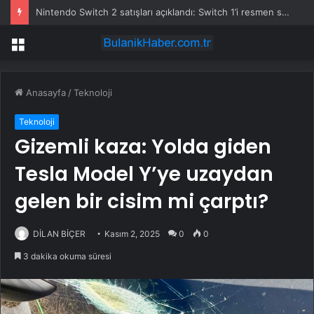
Nintendo Switch 2 satışları açıklandı: Switch 1’i resmen solladı
Menü
Anasayfa
/
Teknoloji
Teknoloji
Gizemli kaza: Yolda giden
Tesla Model Y’ye uzaydan
gelen bir cisim mi çarptı?
DİLAN BİÇER
Kasım 2, 2025
0
0
3 dakika okuma süresi