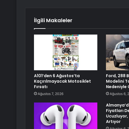
İlgili Makaleler
A101’den 6 Ağustos’ta
Ford, 288 B
Kaçırılmayacak Motosiklet
Modelini T
Fırsatı
Nedeniyle 
Ağustos 7, 2026
Ağustos 6, 
Almanya’da
Fiyatları D
Ucuzluyor,
Artıyor
Ağustos 6, 