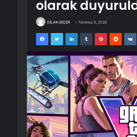
olarak duyurul
DİLAN BİÇER
Temmuz 6, 2026
Facebook
Twitter
LinkedIn
Tumblr
Pinterest
Reddit