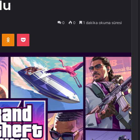
du
0
0
1 dakika okuma süresi
VKontakte
Odnoklassniki
Pocket