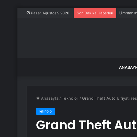
Asgari üc
Pazar, Ağustos 9 2026
Son Dakika Haberleri
ANASAY
Anasayfa
/
Teknoloji
/
Grand Theft Auto 6 fiyatı re
Teknoloji
Grand Theft Auto