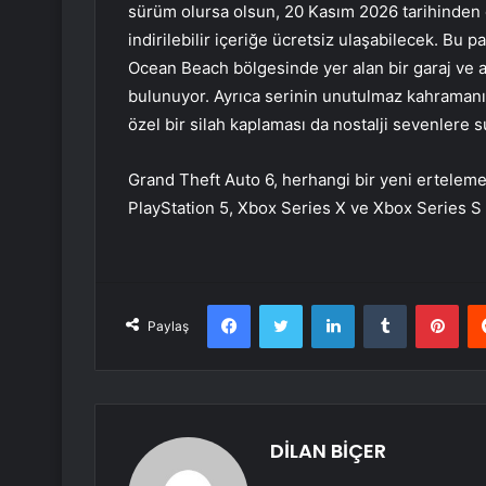
sürüm olursa olsun, 20 Kasım 2026 tarihinden ö
indirilebilir içeriğe ücretsiz ulaşabilecek. Bu 
Ocean Beach bölgesinde yer alan bir garaj ve an
bulunuyor. Ayrıca serinin unutulmaz kahramanı
özel bir silah kaplaması da nostalji sevenlere 
​Grand Theft Auto 6, herhangi bir yeni ertelem
PlayStation 5, Xbox Series X ve Xbox Series S ko
Facebook
Twitter
LinkedIn
Tumblr
Pint
Paylaş
DİLAN BİÇER