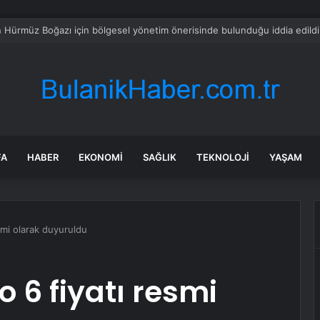
rette yeni formül tartışma yarattı! İşçi ve işveren karşı karşıya
FA
HABER
EKONOMI
SAĞLIK
TEKNOLOJI
YAŞAM
smi olarak duyuruldu
 6 fiyatı resmi