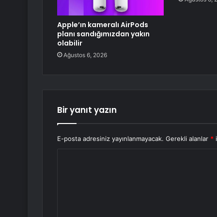
Apple’ın kameralı AirPods
planı sandığımızdan yakın
olabilir
Ağustos 6, 2026
Bir yanıt yazın
E-posta adresiniz yayınlanmayacak.
Gerekli alanlar
*
i
Y
o
r
u
m