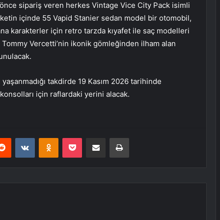
nce sipariş veren herkes Vintage Vice City Pack isimli
paketin içinde 55 Vapid Stanier sedan model bir otomobil,
a karakterler için retro tarzda kıyafet ile saç modelleri
 Tommy Vercetti’nin ikonik gömleğinden ilham alan
sunulacak.
e yaşanmadığı takdirde 19 Kasım 2026 tarihinde
nsolları için raflardaki yerini alacak.
erest
Reddit
VKontakte
Odnoklassniki
Pocket
E-Posta ile paylaş
Yazdır