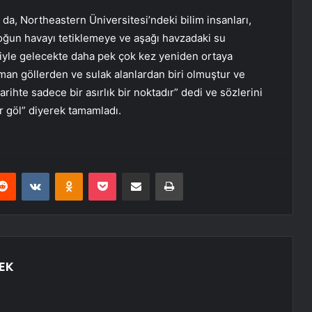
a da, Northeastern Üniversitesi’ndeki bilim insanları,
yoğun havayı tetiklemeye ve aşağı havzadaki su
yle gelecekte daha pek çok kez yeniden ortaya
aman göllerden ve sulak alanlardan biri olmuştur ve
rihte sadece bir asırlık bir noktadır” dedi ve sözlerini
ir göl” diyerek tamamladı.
erest
Reddit
VKontakte
Odnoklassniki
Pocket
E-Posta ile paylaş
Yazdır
EK