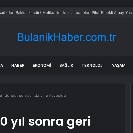
saözden Bakkal kimdir? Helikopter kazasında ölen Pilot Emekli Albay Yas
FA
HABER
EKONOMI
SAĞLIK
TEKNOLOJI
YAŞAM
geri döndü, sonrasında yine kayboldu
0 yıl sonra geri