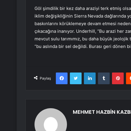
Göl şimdilik bir kez daha araziyi terk etmiş ols
iklim değişikliğinin Sierra Nevada dağlarında 
baskınlarını körüklemeye devam etmesi nedeni
çıkacağına inanıyor. Underhill, “Bu arazi her z
mevcut sulu tarımımız, bu daha büyük jeolojik ta
“bu aslında bir sel değildi. Burası geri dönen b
Facebook
Twitter
LinkedIn
Tumblr
Pint
Paylaş
MEHMET HAZBİN KAZB