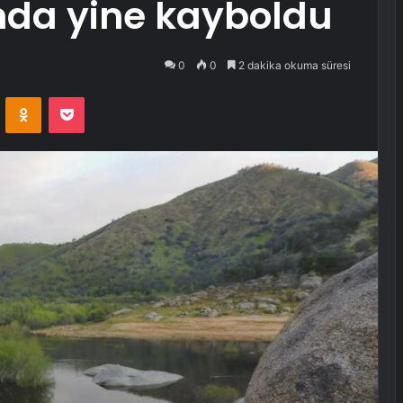
nda yine kayboldu
0
0
2 dakika okuma süresi
VKontakte
Odnoklassniki
Pocket