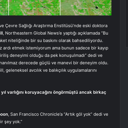
ve Çevre Sağlığı Araştırma Enstitüsü’nde eski doktora
ll
, Northeastern Global News’e yaptığı açıklamada “Bu
et niteliğinde bir su baskını olarak bahsediliyordu.
göz ardı etmek istemiyorum ama bunun sadece bir kayıp
iriliş deneyimi olduğu da pek konuşulmadı” dedi ve
 inanılmaz derecede güçlü ve manevi bir deneyim oldu.
l, geleneksel avcılık ve balıkçılık uygulamalarını
i yıl varlığını koruyacağını öngörmüştü ancak birkaç
boon
, San Francisco Chronicle’a “Artık göl yok” dedi ve
ir şey yok.”