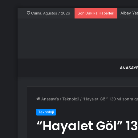
Albay Ya
Cuma, Ağustos 7 2026
Son Dakika Haberleri
ANASAY
Anasayfa
/
Teknoloji
/
“Hayalet Göl” 130 yıl sonra 
Teknoloji
“Hayalet Göl” 13