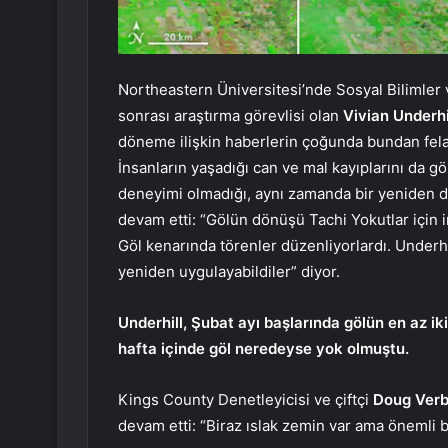
Northeastern Üniversitesi’nde Sosyal Bilimler 
sonrası araştırma görevlisi olan
Vivian Underhi
döneme ilişkin haberlerin çoğunda bundan felak
İnsanların yaşadığı can ve mal kayıplarını da 
deneyimi olmadığı, aynı zamanda bir yeniden d
devam etti: “Gölün dönüşü Tachi Yokutlar için
Göl kenarında törenler düzenliyorlardı. Underhil
yeniden uygulayabildiler” diyor.
Underhill, Şubat ayı başlarında gölün en az ik
hafta içinde göl neredeyse yok olmuştu.
Kings County Denetleyicisi ve çiftçi
Doug Ver
devam etti: “Biraz ıslak zemin var ama önemli b