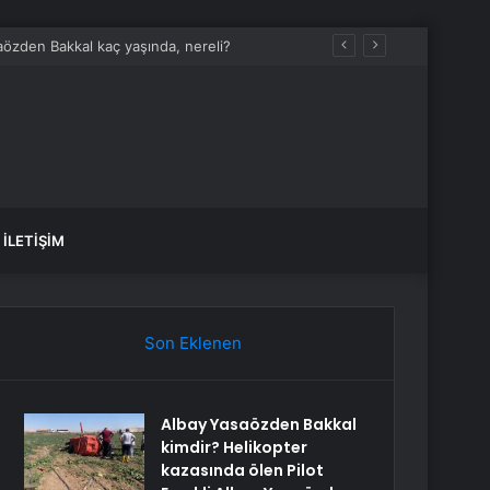
aözden Bakkal kaç yaşında, nereli?
İLETIŞIM
Son Eklenen
Albay Yasaözden Bakkal
kimdir? Helikopter
kazasında ölen Pilot