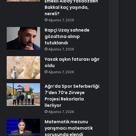
Emekli Albay Yasaözden
Bakkal kaç yaşında,
nereli?
Ağustos 7, 2026
Rapçi Uzay sahnede
gözaltına alınıp
tutuklandı
Ağustos 7, 2026
Yasak aşkın faturası ağır
oldu
Ağustos 7, 2026
Ağrı’da Spor Seferberliği:
7’den 70’e Zirveye
Projesi Rekorlarla
İlerliyor
Ağustos 7, 2026
Matematik mezunu
yarışmacı matematik
sorusunda elendi