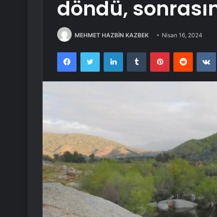
döndü, sonrası
MEHMET HAZBİN KAZBEK
Nisan 16, 2024
Facebook
Twitter
LinkedIn
Tumblr
Pinterest
Reddit