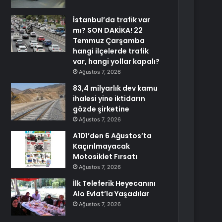
İstanbul’da trafik var
mı? SON DAKİKA! 22
Temmuz Çarşamba
hangi ilçelerde trafik
var, hangi yollar kapalı?
Ağustos 7, 2026
83,4 milyarlık dev kamu
ihalesi yine iktidarın
gözde şirketine
Ağustos 7, 2026
A101’den 6 Ağustos’ta
Kaçırılmayacak
Motosiklet Fırsatı
Ağustos 7, 2026
İlk Teleferik Heyecanını
Alo Evlat’la Yaşadılar
Ağustos 7, 2026