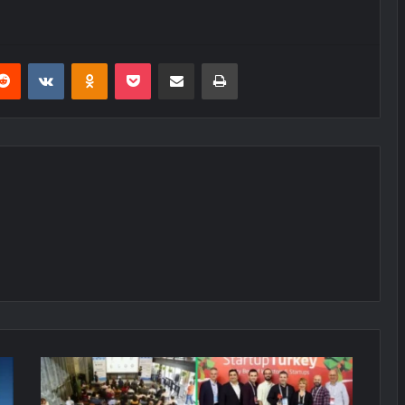
erest
Reddit
VKontakte
Odnoklassniki
Pocket
E-Posta ile paylaş
Yazdır