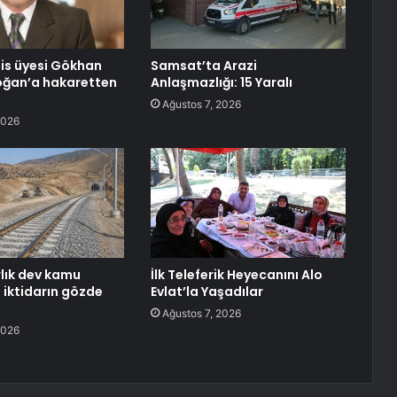
lis üyesi Gökhan
Samsat’ta Arazi
oğan’a hakaretten
Anlaşmazlığı: 15 Yaralı
Ağustos 7, 2026
2026
rlık dev kamu
İlk Teleferik Heyecanını Alo
e iktidarın gözde
Evlat’la Yaşadılar
Ağustos 7, 2026
2026