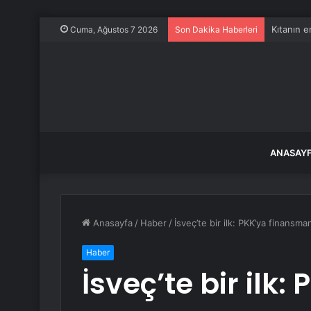
Kıtanın e
Cuma, Ağustos 7 2026
Son Dakika Haberleri
ANASAY
Anasayfa
/
Haber
/
İsveç’te bir ilk: PKK’ya finansma
Haber
İsveç’te bir ilk