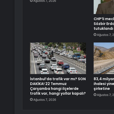
Ağustos 7, 2026
CHP’li mec
Sözbir Erd
tutuklandı
Ağustos 7, 
İstanbul’da trafik var mı? SON
83,4 milya
DAKİKA! 22 Temmuz
ihalesi yin
Çarşamba hangi ilçelerde
şirketine
trafik var, hangi yollar kapalı?
Ağustos 7, 
Ağustos 7, 2026