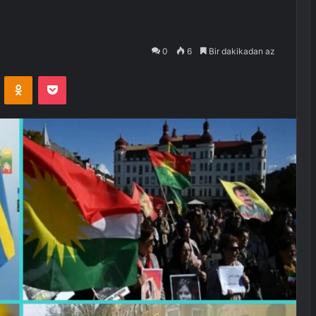
0
6
Bir dakikadan az
VKontakte
Odnoklassniki
Pocket