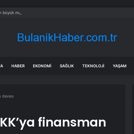
n büyük madeni açılıyor: Tam 15,9 milyon ton
FA
HABER
EKONOMI
SAĞLIK
TEKNOLOJI
YAŞAM
n davası
: PKK’ya finansman