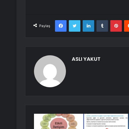
Facebook
Twitter
LinkedIn
Tumblr
Pint
Paylaş
ASLI YAKUT