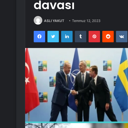
davası
ASLI YAKUT
Temmuz 12, 2023
Facebook
Twitter
LinkedIn
Tumblr
Pinterest
Reddit