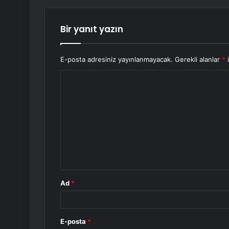
Bir yanıt yazın
E-posta adresiniz yayınlanmayacak.
Gerekli alanlar
*
i
Y
o
r
u
m
*
Ad
*
E-posta
*