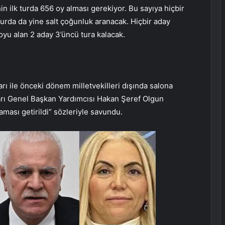
in ilk turda 656 oy alması gerekiyor. Bu sayıya hiçbir
turda da yine salt çoğunluk aranacak. Hiçbir aday
yu alan 2 aday 3’üncü tura kalacak.
ları ile önceki dönem milletvekilleri dışında salona
rarı Genel Başkan Yardımcısı Hakan Şeref Olgun
laması getirildi” sözleriyle savundu.