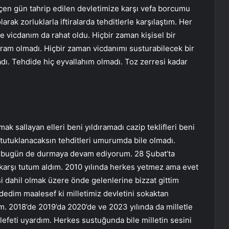
eçen gün tahrip edilen devletimize karşı vefa borcumu
rak zorluklarla iftiralarda tehditlerle karşılaştım. Her
e vicdanım da rahat oldu. Hiçbir zaman kişisel bir
ram olmadı. Hiçbir zaman vicdanımı susturabilecek bir
ı. Tehdide hiç eyvallahım olmadı. Toz zerresi kadar
ak sallayan elleri beni yıldıramadı cazip teklifleri beni
utuklanacaksın tehditleri umurumda bile olmadı.
m bugün de durmaya devam ediyorum. 28 Şubat’ta
arşı tutum aldım. 2010 yılında herkes yetmez ama evet
si dahil olmak üzere önde gelenlerine bizzat gittim
edim maalesef ki milletimiz devletini sokaktan
m. 2018’de 2019’da 2020’de ve 2023 yılında da milletle
efeti uyardım. Herkes sustuğunda bile milletin sesini