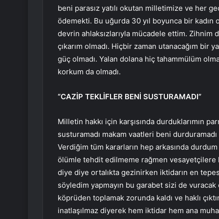
beni parasız yatılı okutan milletimize ve her g
ödemekti. Bu uğurda 30 yıl boyunca bir kadın ola
devrin ahlaksızlarıyla mücadele ettim. Zihnim d
çıkarım olmadı. Hiçbir zaman utanacağım bir ya
güç olmadı. Yalan dolana hiç tahammülüm olmad
korkum da olmadı.
“CAZİP TEKLİFLER BENİ SUSTURAMADI”
Milletin hakkı için karşısında durduklarımın parm
susturamadı makam vaatleri beni durduramadı t
Verdiğim tüm kararların hep arkasında durdu
ölümle tehdit edilmeme rağmen vesayetçilere k
diye diye ortalıkta gezinirken iktidarın en tepe
söyledim yapmayın bu garabet sizi de vuracak d
köprüden toplamak zorunda kaldı ve haklı çıktı
inatlaşılmaz diyerek hem iktidar hem ana muhal