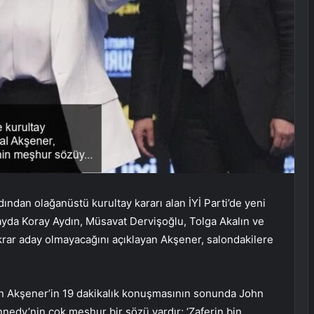
dından olağanüstü kurultay kararı alan İYİ Parti’de yeni
tayda Koray Aydın, Müsavat Dervişoğlu, Tolga Akalın ve
krar aday olmayacağını açıklayan Akşener, salondakilere
n Akşener’in 19 dakikalık konuşmasının sonunda John
nedy’nin çok meşhur bir sözü vardır; ‘Zaferin bin