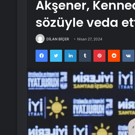
Akşener, Kenne
sözüyle veda et
DİLAN BİÇER
Nisan 27, 2024
Facebook
Twitter
LinkedIn
Tumblr
Pinterest
Reddit