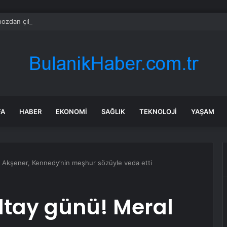
ozdan çıkan madeni para 39 milyon lira kazandırdı
FA
HABER
EKONOMI
SAĞLIK
TEKNOLOJI
YAŞAM
al Akşener, Kennedy’nin meşhur sözüyle veda etti
ultay günü! Meral