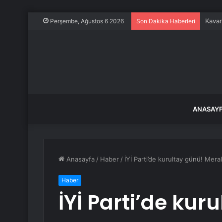
Kavan
Perşembe, Ağustos 6 2026
Son Dakika Haberleri
ANASAY
Anasayfa
/
Haber
/
İYİ Parti’de kurultay günü! Mer
Haber
İYİ Parti’de kur