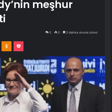
dy’nin meşhur
ti
0
0
3 dakika okuma süresi
VKontakte
Odnoklassniki
Pocket