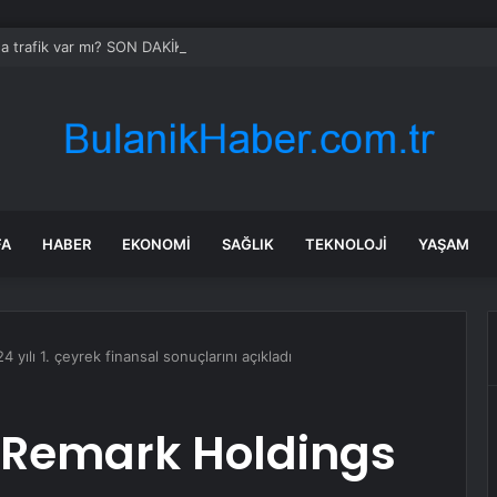
da trafik var mı? SON DAKİKA! 22 Temmuz Çarşamba hangi ilçelerde trafik 
FA
HABER
EKONOMI
SAĞLIK
TEKNOLOJI
YAŞAM
yılı 1. çeyrek finansal sonuçlarını açıkladı
: Remark Holdings