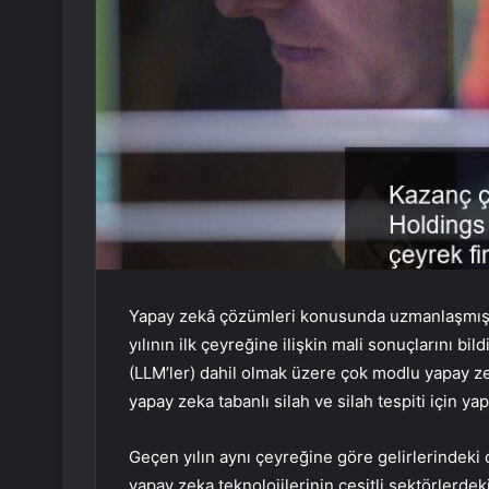
Yapay zekâ çözümleri konusunda uzmanlaşmış b
yılının ilk çeyreğine ilişkin mali sonuçlarını bil
(LLM’ler) dahil olmak üzere çok modlu yapay ze
yapay zeka tabanlı silah ve silah tespiti için y
Geçen yılın aynı çeyreğine göre gelirlerindeki
yapay zeka teknolojilerinin çeşitli sektörlerde