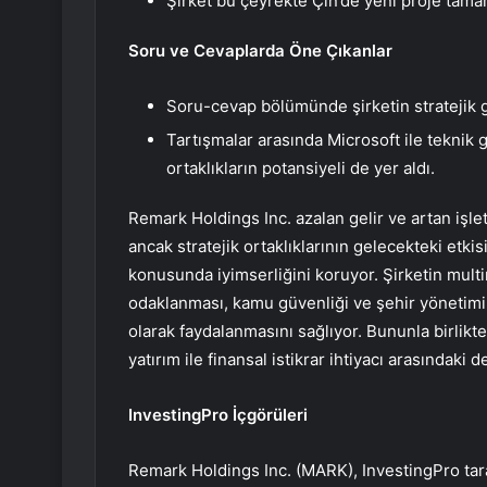
Şirket bu çeyrekte Çin’de yeni proje tam
Soru ve Cevaplarda Öne Çıkanlar
Soru-cevap bölümünde şirketin stratejik gi
Tartışmalar arasında Microsoft ile teknik
ortaklıkların potansiyeli de yer aldı.
Remark Holdings Inc. azalan gelir ve artan işle
ancak stratejik ortaklıklarının gelecekteki etk
konusunda iyimserliğini koruyor. Şirketin mult
odaklanması, kamu güvenliği ve şehir yönetimin
olarak faydalanmasını sağlıyor. Bununla birlikt
yatırım ile finansal istikrar ihtiyacı arasında
InvestingPro İçgörüleri
Remark Holdings Inc. (MARK), InvestingPro tara