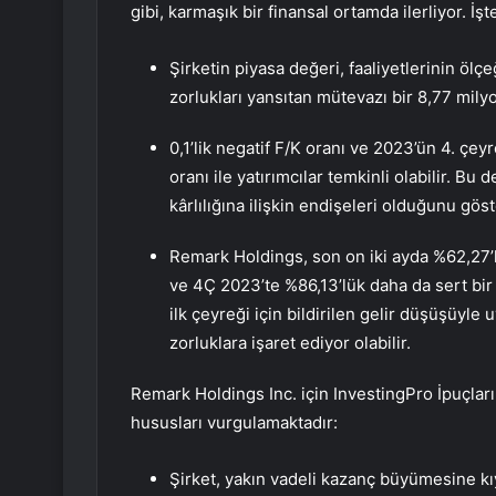
gibi, karmaşık bir finansal ortamda ilerliyor. İşt
Şirketin piyasa değeri, faaliyetlerinin ölç
zorlukları yansıtan mütevazı bir 8,77 mil
0,1’lik negatif F/K oranı ve 2023’ün 4. çeyre
oranı ile yatırımcılar temkinli olabilir. B
kârlılığına ilişkin endişeleri olduğunu gös
Remark Holdings, son on iki ayda %62,27’li
ve 4Ç 2023’te %86,13’lük daha da sert bir 
ilk çeyreği için bildirilen gelir düşüşüyle
zorluklara işaret ediyor olabilir.
Remark Holdings Inc. için InvestingPro İpuçları,
hususları vurgulamaktadır:
Şirket, yakın vadeli kazanç büyümesine kı