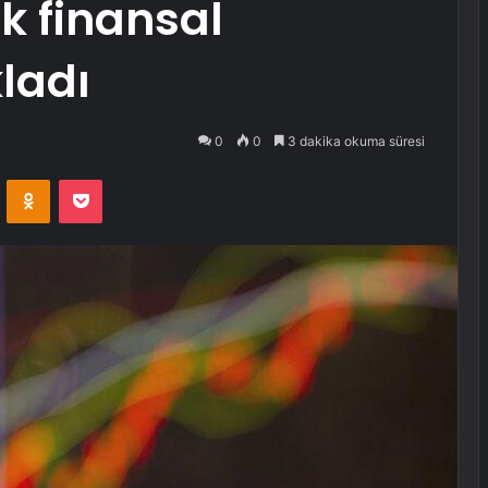
ek finansal
kladı
0
0
3 dakika okuma süresi
VKontakte
Odnoklassniki
Pocket