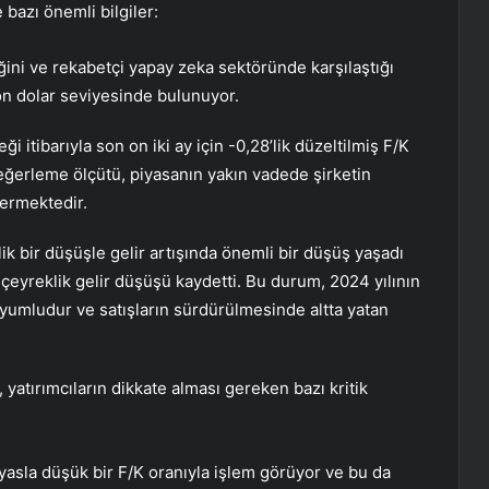
e bazı önemli bilgiler:
eğini ve rekabetçi yapay zeka sektöründe karşılaştığı
yon dolar seviyesinde bulunuyor.
ği itibarıyla son on iki ay için -0,28’lik düzeltilmiş F/K
u değerleme ölçütü, piyasanın yakın vadede şirketin
termektedir.
k bir düşüşle gelir artışında önemli bir düşüş yaşadı
çeyreklik gelir düşüşü kaydetti. Bu durum, 2024 yılının
 uyumludur ve satışların sürdürülmesinde altta yatan
 yatırımcıların dikkate alması gereken bazı kritik
yasla düşük bir F/K oranıyla işlem görüyor ve bu da