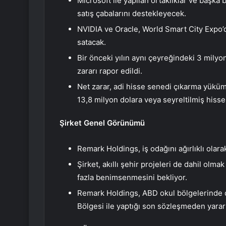
Microsoft ile yapılan ortaklıklar ve başka
satış çabalarını destekleyecek.
NVIDIA ve Oracle, World Smart City Expo’d
satacak.
Bir önceki yılın aynı çeyreğindeki 3 milyon 
zararı rapor edildi.
Net zarar, adi hisse senedi çıkarma yüküml
13,8 milyon dolara veya seyreltilmiş hisse
Şirket Genel Görünümü
Remark Holdings, iş odağını ağırlıklı olara
Şirket, akıllı şehir projeleri de dahil olm
fazla benimsenmesini bekliyor.
Remark Holdings, ABD okul bölgelerinde da
Bölgesi ile yaptığı son sözleşmeden yara