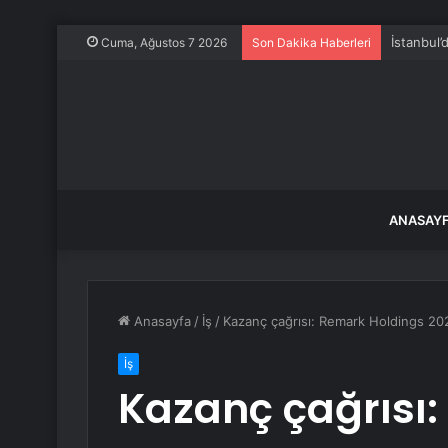
İstanbul’
Cuma, Ağustos 7 2026
Son Dakika Haberleri
ANASAY
Anasayfa
/
İş
/
Kazanç çağrısı: Remark Holdings 2024 
İş
Kazanç çağrısı