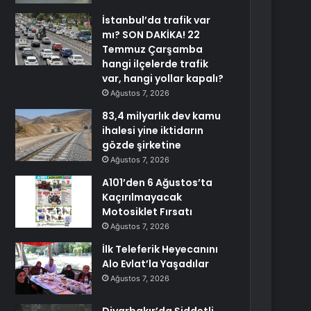
İstanbul’da trafik var
mı? SON DAKİKA! 22
Temmuz Çarşamba
hangi ilçelerde trafik
var, hangi yollar kapalı?
Ağustos 7, 2026
83,4 milyarlık dev kamu
ihalesi yine iktidarın
gözde şirketine
Ağustos 7, 2026
A101’den 6 Ağustos’ta
Kaçırılmayacak
Motosiklet Fırsatı
Ağustos 7, 2026
İlk Teleferik Heyecanını
Alo Evlat’la Yaşadılar
Ağustos 7, 2026