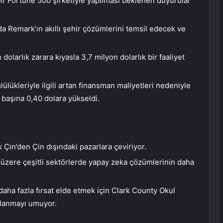
 bir Fortune 500 şirketiyle yapılması beklenen duyurular
a Remark’ın akıllı şehir çözümlerini temsil edecek ve
dolarlık zarara kıyasla 3,7 milyon dolarlık bir faaliyet
ülükleriyle ilgili artan finansman maliyetleri nedeniyle
 başına 0,40 dolara yükseldi.
k Çin’den Çin dışındaki pazarlara çeviriyor.
ak üzere çeşitli sektörlerde yapay zeka çözümlerinin daha
ha fazla fırsat elde etmek için Clark County Okul
rlanmayı umuyor.