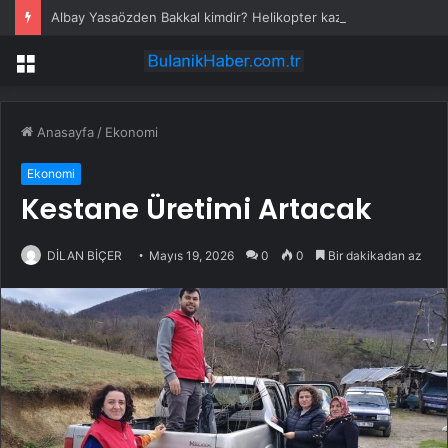
Albay Yasaözden Bakkal kimdir? Helikopter kazasında ölen Pilot Emekli Albay Yasaözden Bakkal kaç yaşında, nereli?
Menü
Anasayfa
/
Ekonomi
Ekonomi
Kestane Üretimi Artacak
DİLAN BİÇER
Mayıs 19, 2026
0
0
Bir dakikadan az