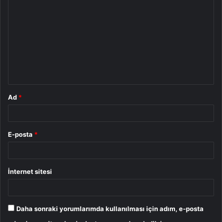
o
r
u
m
*
Ad
*
E-posta
*
İnternet sitesi
Daha sonraki yorumlarımda kullanılması için adım, e-posta