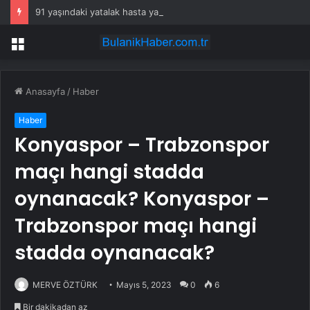
91 yaşındaki yatalak hasta yangında hayatını kaybetti
Menü
Anasayfa
/
Haber
Haber
Konyaspor – Trabzonspor
maçı hangi stadda
oynanacak? Konyaspor –
Trabzonspor maçı hangi
stadda oynanacak?
MERVE ÖZTÜRK
Mayıs 5, 2023
0
6
Bir dakikadan az