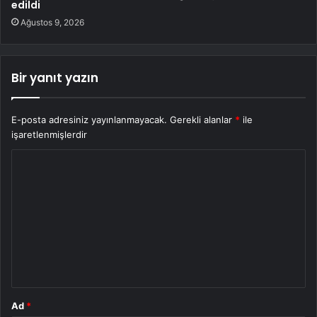
edildi
Ağustos 9, 2026
Bir yanıt yazın
E-posta adresiniz yayınlanmayacak.
Gerekli alanlar
*
ile
işaretlenmişlerdir
Y
o
r
u
m
*
Ad
*