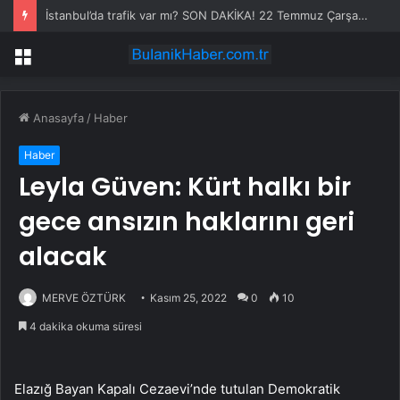
İstanbul’da trafik var mı? SON DAKİKA! 22 Temmuz Çarşamba hangi ilçelerde trafik var, hangi yollar kapalı?
Menü
Anasayfa
/
Haber
Haber
Leyla Güven: Kürt halkı bir
gece ansızın haklarını geri
alacak
MERVE ÖZTÜRK
Kasım 25, 2022
0
10
4 dakika okuma süresi
Elazığ Bayan Kapalı Cezaevi’nde tutulan Demokratik