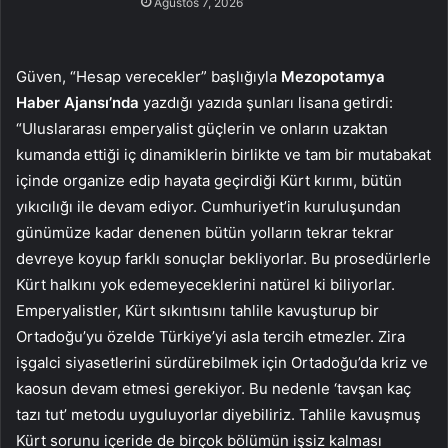
Ağustos 7, 2026
Güven, “Hesap verecekler” başlığıyla
Mezopotamya
Haber Ajansı’nda
yazdığı yazıda şunları lisana getirdi:
“Uluslararası emperyalist güçlerin ve onların uzaktan
kumanda ettiği iç dinamiklerin birlikte ve tam bir mutabakat
içinde organize edip hayata geçirdiği Kürt kırımı, bütün
yıkıcılığı ile devam ediyor. Cumhuriyet’in kuruluşundan
günümüze kadar denenen bütün yolların tekrar tekrar
devreye koyup farklı sonuçlar bekliyorlar. Bu prosedürlerle
Kürt halkını yok edemeyeceklerini natürel ki biliyorlar.
Emperyalistler, Kürt sıkıntısını tahlile kavuşturup bir
Ortadoğu’yu özelde Türkiye’yi asla tercih etmezler. Zira
işgalci siyasetlerini sürdürebilmek için Ortadoğu’da kriz ve
kaosun devam etmesi gerekiyor. Bu nedenle ‘tavşan kaç
tazı tut’ metodu uyguluyorlar diyebiliriz. Tahlile kavuşmuş
Kürt sorunu içeride de birçok bölümün işsiz kalması