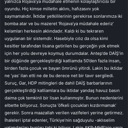
yalnızca Rojava’ya müdahale etmenin kolaylaştırıcısı bir
oyundu. Hiç kimse milletin aklını, hafızasını yok
saymamalıdır. İktidar yetkililerinin gerekirse sonlarımıza iki
bomba atar ve bu mazeret ‘Rojava’ya müdahale ederiz’
kelamları herkesin aklındadır. Kaldı ki bu tekraren
uygulanan bir sistemdir. Hasebiyle cılız da olsa kimi
kesitler tarafından lisana getirilen bu gerçeğin yok etmek
için her yolu devreye koymuş durumdalar. Antep’de DAİŞ’in
bir düğünde gerçekleştirdiği katliamda 50’den fazla insan,
birden fazla çocuk ve bayan ömrünü yitirdi. Lakin bu iktidar
ne ‘yas’ ilan etti ne de bu derece net bir tavır sergiledi.
Suruç, Gar, HDP mitingleri de dahil DAİŞ barbarlarının
gerçekleştirdiği katliamlara bu iktidar yandaş havuz basın
daima çok temkinli bir lisan kullanmıştır. Bunun nedenlerini
elbette biliyoruz. Sonuçta ‘öfkeli çocukları kızdırmamak’
gerekir. Sonra maazallah verilen vazifeleri yerine getirmez.
İhaleleri iptal edenler, Türkiye’nin sağduyulu -aklıselim
vatandaşları bunları tabi ki biliyor. Lakin AKP-MHP’nin yargı