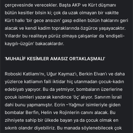
çerçevesinde verecekler. Başta AKP ve Kürt düşmanı
bütün kesitler bilsin ki; çok da uzak olmayan bir vakitte
Kürt halkı ‘bir gece ansızın’ gasp edilen bütün haklarını geri
alacak ve kendi kadim topraklarında özgürce yaşayacaktır.
Yıllardır bu realiteye pürüz olmaya çalışanlar da ‘endişeli-
kaygılı-üzgün’ bakacaklardır.
‘MUHALİF KESİMLER AMASIZ ORTAKLAŞMALI’
Roboski Katliamı’nı, Uğur Kaymaz’ı, Berkin Elvan’ı ve daha
yüzlerce katliamın faili iktidar hiç utanmadan çocuk-kadın
edebiyatı yapıyor. Bu da yetmiyor, bombaların üzerlerine
çocuk isimleri yazarak kendince ‘öç’ alıyor. Sanırım İsrail
dahi bunu yapmamıştır. Ecrin –Yağmur isimleriyle giden
bombalar Berfin, Helin ve Rojinlerin canını alacak. Bu
zihniyete sahip bir ülkede bayan ya da çocuk olmak en
sıkıntı olandır diyebiliriz. Bu manada söylenebilecek çok