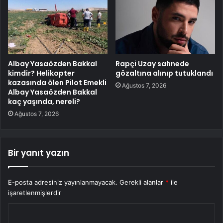
Albay Yasaözden Bakkal
Rapçi Uzay sahnede
kimdir? Helikopter
gözaltına alınıp tutuklandı
kazasında ölen Pilot Emekli
Ağustos 7, 2026
Albay Yasaözden Bakkal
kaç yaşında, nereli?
Ağustos 7, 2026
Bir yanıt yazın
E-posta adresiniz yayınlanmayacak.
Gerekli alanlar
*
ile
işaretlenmişlerdir
Y