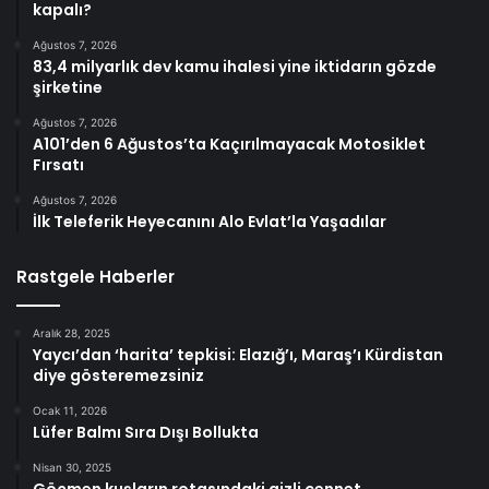
kapalı?
Ağustos 7, 2026
83,4 milyarlık dev kamu ihalesi yine iktidarın gözde
şirketine
Ağustos 7, 2026
A101’den 6 Ağustos’ta Kaçırılmayacak Motosiklet
Fırsatı
Ağustos 7, 2026
İlk Teleferik Heyecanını Alo Evlat’la Yaşadılar
Rastgele Haberler
Aralık 28, 2025
Yaycı’dan ‘harita’ tepkisi: Elazığ’ı, Maraş’ı Kürdistan
diye gösteremezsiniz
Ocak 11, 2026
Lüfer Balmı Sıra Dışı Bollukta
Nisan 30, 2025
Göçmen kuşların rotasındaki gizli cennet