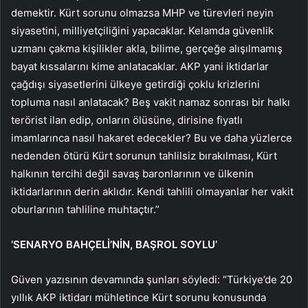
demektir. Kürt sorunu olmazsa MHP ve türevleri neyin
siyasetini, milliyetçiliğini yapacaklar. Kelamda güvenlik
uzmanı çakma kişilikler akla, bilime, gerçeğe alışılmamış
bayat kıssalarını kime anlatacaklar. AKP yani iktidarlar
çağdışı siyasetlerini ülkeye getirdiği çoklu krizlerini
topluma nasıl anlatacak? Beş vakit namaz sonrası bir halkı
terörist ilan edip, onların ölüsüne, dirisine fiyatlı
imamlarınca nasıl hakaret edecekler? Bu ve daha yüzlerce
nedenden ötürü Kürt sorunun tahlilsiz bırakılması, Kürt
halkının tercihi değil savaş baronlarının ve ülkenin
iktidarlarının derin aklıdır. Kendi tahlili olmayanlar her vakit
oburlarının tahliline muhtaçtır.”
‘SENARYO BAHÇELİ’NİN, BAŞROL SOYLU’
Güven yazısının devamında şunları söyledi: “Türkiye’de 20
yıllık AKP iktidarı mühletince Kürt sorunu konusunda