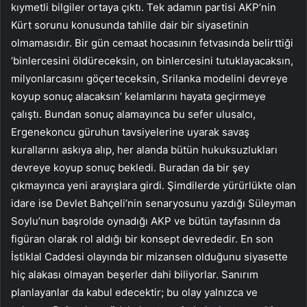
kıymetli bilgiler ortaya çıktı. Tek adamın partisi AKP’nin
Kürt sorunu konusunda tahlile dair bir siyasetinin
olmamasıdır. Bir gün cemaat hocasının fetvasında belirttiği
‘binlercesini öldüreceksin, on binlercesini tutuklayacaksın,
milyonlarcasını göçerteceksin, Srilanka modelini devreye
koyup sonuç alacaksın’ kelamlarını hayata geçirmeye
çalıştı. Bundan sonuç alamayınca bu sefer ulusalcı,
Ergenekoncu güruhun tavsiyelerine uyarak savaş
kurallarını askıya alıp, her alanda bütün hukuksuzlukları
devreye koyup sonuç bekledi. Buradan da bir şey
çıkmayınca yeni arayışlara girdi. Şimdilerde yürürlükte olan
idare ise Devlet Bahçeli’nin senaryosunu yazdığı Süleyman
Soylu’nun başrolde oynadığı AKP ve bütün tayfasının da
figüran olarak rol aldığı bir konsept devrededir. En son
İstiklal Caddesi olayında bir mizansen olduğunu siyasette
hiç alakası olmayan beşerler dahi biliyorlar. Sanırım
planlayanlar da kabul edecektir; bu olay yalnızca ve