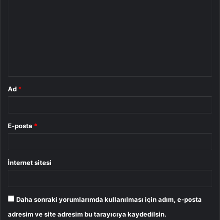
o
r
u
m
*
Ad
*
E-posta
*
İnternet sitesi
Daha sonraki yorumlarımda kullanılması için adım, e-posta
adresim ve site adresim bu tarayıcıya kaydedilsin.