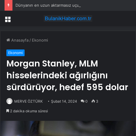
Dünyanın en uzun aktarmasız uçuşunda tarihi rekor: 24 saatten fazla havada kaldılar
Menü
Anasayfa
/
Ekonomi
Ekonomi
Morgan Stanley, MLM
hisselerindeki ağırlığını
sürdürüyor, hedef 595 dolar
MERVE ÖZTÜRK
Şubat 14, 2024
0
3
2 dakika okuma süresi