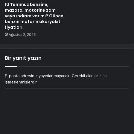
10 Temmuz benzine,
mazota, motorine zam
veya indirim var mı? Güncel
benzin motorin akaryakıt
fiyatları!
Ağustos 2, 2026
Bir yanıt yazın
E-posta adresiniz yayınlanmayacak.
Gerekli alanlar
*
ile
işaretlenmişlerdir
Y
o
r
u
m