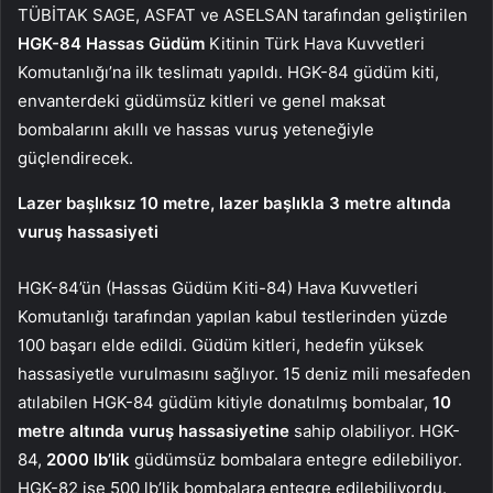
TÜBİTAK SAGE, ASFAT ve ASELSAN tarafından geliştirilen
HGK-84 Hassas Güdüm
Kitinin Türk Hava Kuvvetleri
Komutanlığı’na ilk teslimatı yapıldı. HGK-84 güdüm kiti,
envanterdeki güdümsüz kitleri ve genel maksat
bombalarını akıllı ve hassas vuruş yeteneğiyle
güçlendirecek.
Lazer başlıksız 10 metre, lazer başlıkla 3 metre altında
vuruş hassasiyeti
HGK-84’ün (Hassas Güdüm Kiti-84) Hava Kuvvetleri
Komutanlığı tarafından yapılan kabul testlerinden yüzde
100 başarı elde edildi. Güdüm kitleri, hedefin yüksek
hassasiyetle vurulmasını sağlıyor. 15 deniz mili mesafeden
atılabilen HGK-84 güdüm kitiyle donatılmış bombalar,
10
metre altında vuruş hassasiyetine
sahip olabiliyor. HGK-
84,
2000 lb’lik
güdümsüz bombalara entegre edilebiliyor.
HGK-82 ise 500 lb’lik bombalara entegre edilebiliyordu.