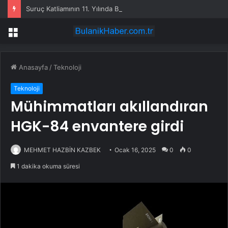
Suruç Katliamının 11. Yılında Bodrum’dan “Hiçbir Düş Yarım Kalmayacak” Mesajı
Menü
Anasayfa
/
Teknoloji
Teknoloji
Mühimmatları akıllandıran
HGK-84 envantere girdi
MEHMET HAZBİN KAZBEK
Ocak 16, 2025
0
0
1 dakika okuma süresi