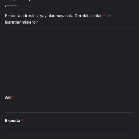
E-posta adresiniz yayınlanmayacak.
Gerekli alanlar
*
ile
işaretlenmişlerdir
Y
o
r
u
m
*
Ad
*
E-posta
*