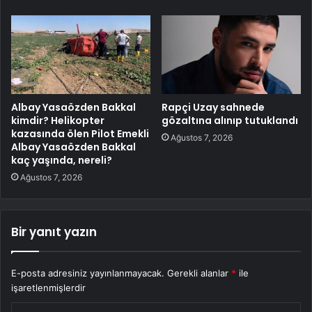
Albay Yasaözden Bakkal
Rapçi Uzay sahnede
kimdir? Helikopter
gözaltına alınıp tutuklandı
kazasında ölen Pilot Emekli
Ağustos 7, 2026
Albay Yasaözden Bakkal
kaç yaşında, nereli?
Ağustos 7, 2026
Bir yanıt yazın
E-posta adresiniz yayınlanmayacak.
Gerekli alanlar
*
ile
işaretlenmişlerdir