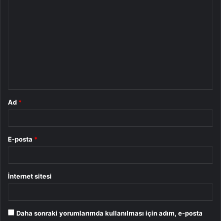
Y
o
r
u
m
*
Ad
*
E-posta
*
İnternet sitesi
Daha sonraki yorumlarımda kullanılması için adım, e-posta