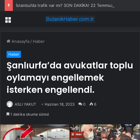
İstanbul’da trafik var mı? SON DAKİKA! 22 Temmuz Çarşamba hangi ilçelerde trafik var, hangi yollar kapalı?
Menü
Anasayfa
/
Haber
Haber
Şanlıurfa’da avukatlar toplu
oylamayı engellemek
isterken engellendi.
ASLI YAKUT
Haziran 18, 2023
0
6
1 dakika okuma süresi