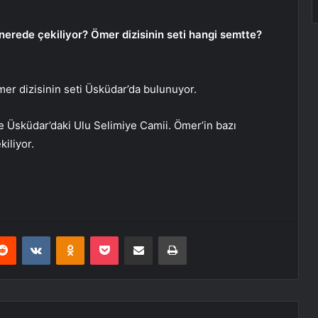
nerede çekiliyor? Ömer dizisinin seti hangi semtte?
er dizisinin seti Üsküdar’da bulunuyor.
se Üsküdar’daki Ulu Selimiye Camii. Ömer’in bazı
iliyor.
erest
Reddit
VKontakte
Odnoklassniki
Pocket
E-Posta ile paylaş
Yazdır