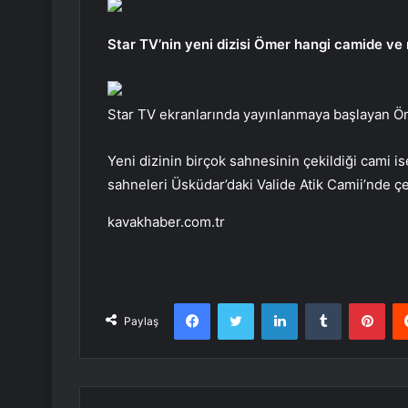
Star TV’nin yeni dizisi Ömer hangi camide ve 
Star TV ekranlarında yayınlanmaya başlayan Öm
Yeni dizinin birçok sahnesinin çekildiği cami i
sahneleri Üsküdar’daki Valide Atik Camii’nde çek
kavakhaber.com.tr
Facebook
Twitter
LinkedIn
Tumblr
Pint
Paylaş