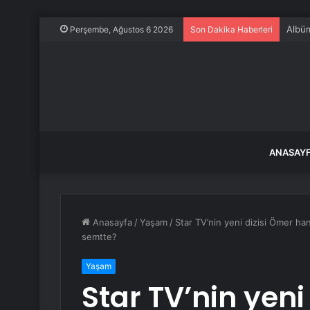
Albüm
Perşembe, Ağustos 6 2026
Son Dakika Haberleri
ANASAY
Anasayfa
/
Yaşam
/
Star TV’nin yeni dizisi Ömer ha
semtte?
Yaşam
Star TV’nin yeni