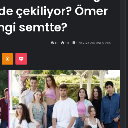
de çekiliyor? Ömer
angi semtte?
0
10
1 dakika okuma süresi
VKontakte
Odnoklassniki
Pocket