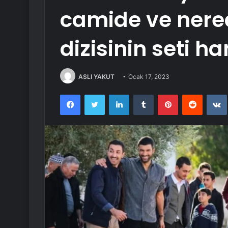
camide ve nere
dizisinin seti h
ASLI YAKUT
Ocak 17, 2023
Facebook
Twitter
LinkedIn
Tumblr
Pinterest
Reddit