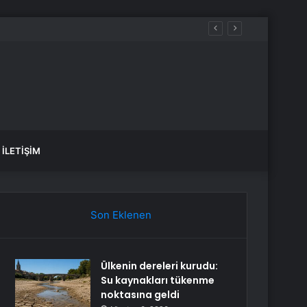
ük İlgi Gördü
İLETIŞIM
Son Eklenen
Ülkenin dereleri kurudu:
Su kaynakları tükenme
noktasına geldi