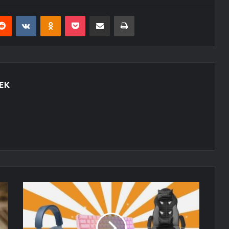
erest
Reddit
VKontakte
Odnoklassniki
Pocket
E-Posta ile paylaş
Yazdır
EK