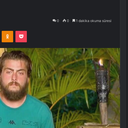
0
0
1 dakika okuma süresi
VKontakte
Odnoklassniki
Pocket