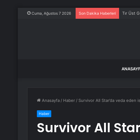
Tır Üst G
Cuma, Ağustos 7 2026
Son Dakika Haberleri
ANASAY
Anasayfa
/
Haber
/
Survivor All Star’da veda eden is
Haber
Survivor All St