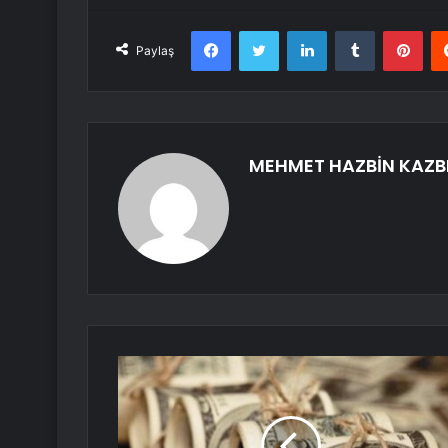
Facebook
Twitter
LinkedIn
Tumblr
Pint
Paylaş
MEHMET HAZBİN KAZB