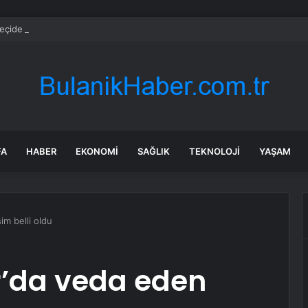
eçide Çarptı, Yıkıldı
FA
HABER
EKONOMI
SAĞLIK
TEKNOLOJI
YAŞAM
im belli oldu
ar’da veda eden