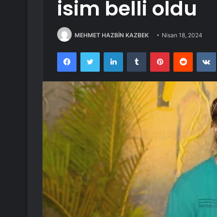
isim belli oldu
MEHMET HAZBİN KAZBEK
Nisan 18, 2024
Facebook
Twitter
LinkedIn
Tumblr
Pinterest
Reddit