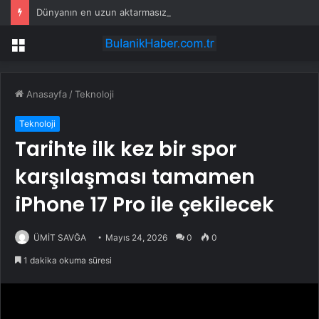
Dünyanın en uzun aktarmasız uçuşunda tarihi rekor: 24 saatten fazla havada kaldılar
Menü
Anasayfa
/
Teknoloji
Teknoloji
Tarihte ilk kez bir spor
karşılaşması tamamen
iPhone 17 Pro ile çekilecek
ÜMİT SAVĞA
Mayıs 24, 2026
0
0
1 dakika okuma süresi