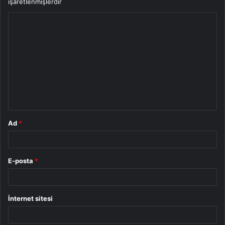
işaretlenmişlerdir
Y
o
r
u
m
*
Ad
*
E-posta
*
İnternet sitesi