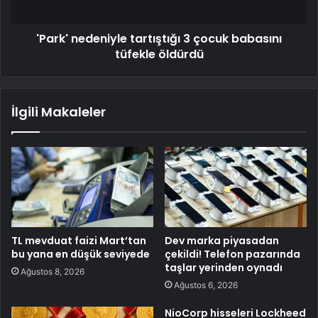
'Park' nedeniyle tartıştığı 3 çocuk babasını
tüfekle öldürdü
İlgili Makaleler
TL mevduat faizi Mart’tan
Dev marka piyasadan
bu yana en düşük seviyede
çekildi! Telefon pazarında
taşlar yerinden oynadı
Ağustos 8, 2026
Ağustos 6, 2026
NioCorp hisseleri Lockheed