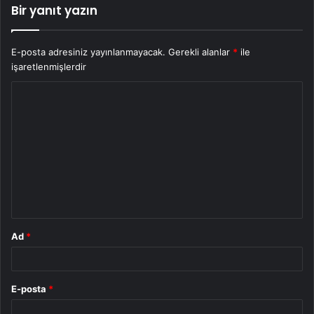
Bir yanıt yazın
E-posta adresiniz yayınlanmayacak.
Gerekli alanlar
*
ile
işaretlenmişlerdir
Y
o
r
u
m
*
Ad
*
E-posta
*