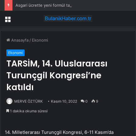
Asgari ücrette yeni formül tartışma yarattı! İşçi ve işveren karşı karşıya
Menü
Anasayfa
/
Ekonomi
Ekonomi
TARSİM, 14. Uluslararası
Turunçgil Kongresi’ne
katıldı
MERVE ÖZTÜRK
Kasım 10, 2022
0
9
1 dakika okuma süresi
14. Milletlerarası Turunçgil Kongresi, 6-11 Kasım’da