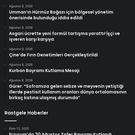
Ağustos 9, 2026
Umman’ın Hürmüz Boğazı için bölgesel yönetim
önerisinde bulunduğu iddia edildi
Ağustos 9, 2026
Asgari ücrette yeni formül tartışma yarattı! İşçi ve
işveren karşı karşıya
Ağustos 8, 2026
Çine’de Fırın Denetimleri Gerçekleştirildi
Ağustos 8, 2026
Kurban Bayramı Kutlama Mesajı
Ağustos 8, 2026
Gürer: “Soframıza gelen sebze ve meyvenin yetiştiği
illerde pestisit kullanım oranları dünya ortalamasının
birkaç katına ulaşmış durumda”
Rastgele Haberler
Ekim 12, 2025
Erzurum’da 30 Ağustos Zafer Bayramı Kutlandı