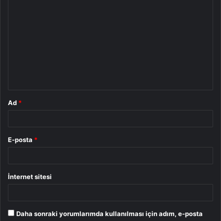
Y
o
r
u
m
*
Ad
*
E-posta
*
İnternet sitesi
Daha sonraki yorumlarımda kullanılması için adım, e-posta