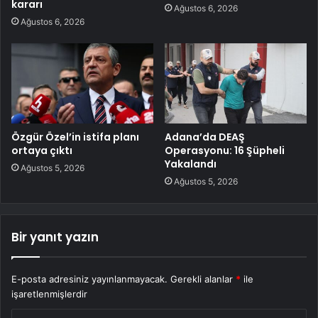
kararı
Ağustos 6, 2026
Ağustos 6, 2026
Özgür Özel’in istifa planı
Adana’da DEAŞ
ortaya çıktı
Operasyonu: 16 Şüpheli
Yakalandı
Ağustos 5, 2026
Ağustos 5, 2026
Bir yanıt yazın
E-posta adresiniz yayınlanmayacak.
Gerekli alanlar
*
ile
işaretlenmişlerdir