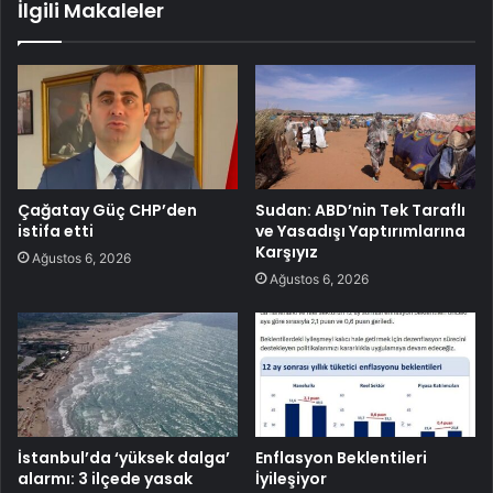
İlgili Makaleler
Çağatay Güç CHP’den
Sudan: ABD’nin Tek Taraflı
istifa etti
ve Yasadışı Yaptırımlarına
Karşıyız
Ağustos 6, 2026
Ağustos 6, 2026
İstanbul’da ‘yüksek dalga’
Enflasyon Beklentileri
alarmı: 3 ilçede yasak
İyileşiyor