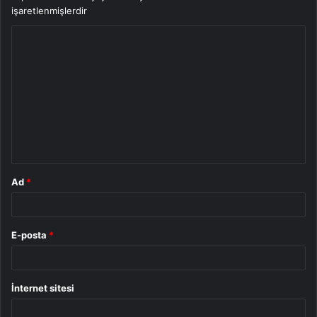
işaretlenmişlerdir
Y
o
r
u
m
*
Ad
*
E-posta
*
İnternet sitesi