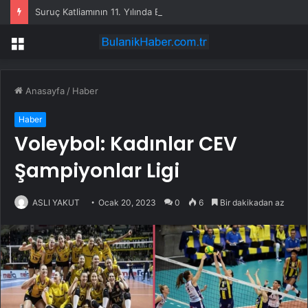
Suruç Katliamının 11. Yılında Bodrum’dan “Hiçbir Düş Yarım Kalmayacak” Mesajı
Menü
Anasayfa
/
Haber
Haber
Voleybol: Kadınlar CEV
Şampiyonlar Ligi
ASLI YAKUT
Ocak 20, 2023
0
6
Bir dakikadan az