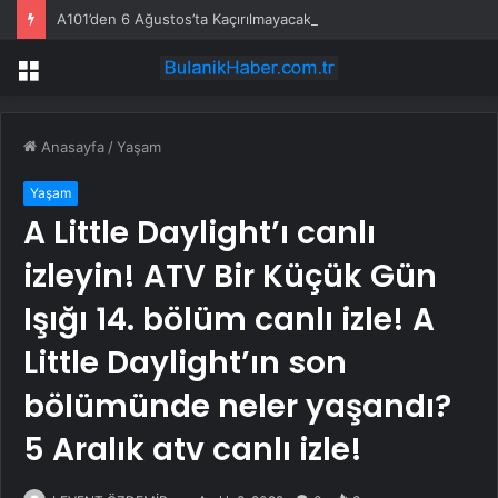
A101’den 6 Ağustos’ta Kaçırılmayacak Motosiklet Fırsatı
Menü
Anasayfa
/
Yaşam
Yaşam
A Little Daylight’ı canlı
izleyin! ATV Bir Küçük Gün
Işığı 14. bölüm canlı izle! A
Little Daylight’ın son
bölümünde neler yaşandı?
5 Aralık atv canlı izle!