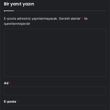
Bir yanıt yazın
E-posta adresiniz yayınlanmayacak.
Gerekli alanlar
*
ile
işaretlenmişlerdir
Y
o
r
u
m
*
Ad
*
E-posta
*