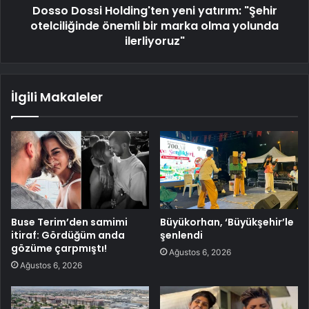
Dosso Dossi Holding'ten yeni yatırım: "Şehir
otelciliğinde önemli bir marka olma yolunda
ilerliyoruz"
İlgili Makaleler
Buse Terim’den samimi
Büyükorhan, ‘Büyükşehir’le
itiraf: Gördüğüm anda
şenlendi
gözüme çarpmıştı!
Ağustos 6, 2026
Ağustos 6, 2026