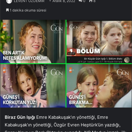
LEVENT ÖZDEMİR
Aralık 8, 2022
0
8
1 dakika okuma süresi
Biraz Gün Işığı
Emre Kabakuşak’ın yönettiği, Emre
Kabakuşak’ın yönettiği, Özgür Evren Heptürk’ün yazdığı,