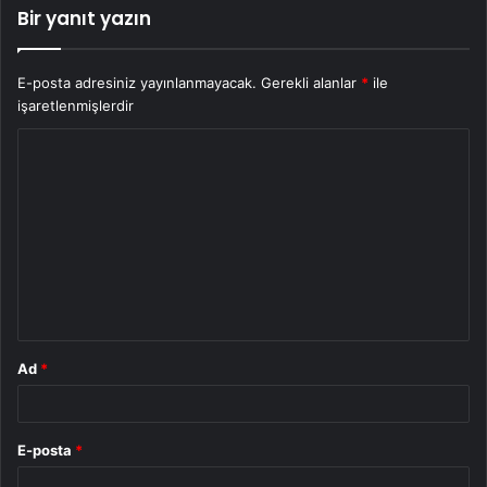
Bir yanıt yazın
E-posta adresiniz yayınlanmayacak.
Gerekli alanlar
*
ile
işaretlenmişlerdir
Y
o
r
u
m
*
Ad
*
E-posta
*