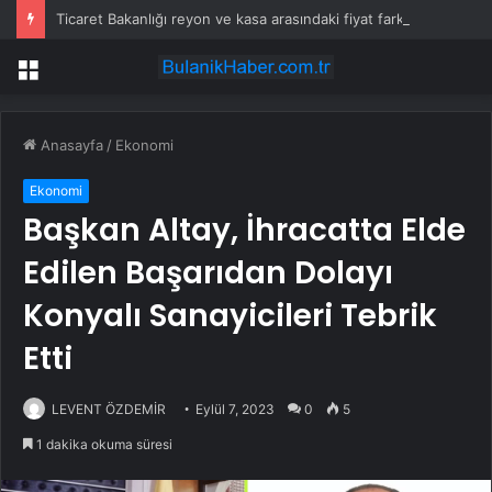
Ticaret Bakanlığı reyon ve kasa arasındaki fiyat farkını affetmedi
Menü
Anasayfa
/
Ekonomi
Ekonomi
Başkan Altay, İhracatta Elde
Edilen Başarıdan Dolayı
Konyalı Sanayicileri Tebrik
Etti
LEVENT ÖZDEMİR
Eylül 7, 2023
0
5
1 dakika okuma süresi