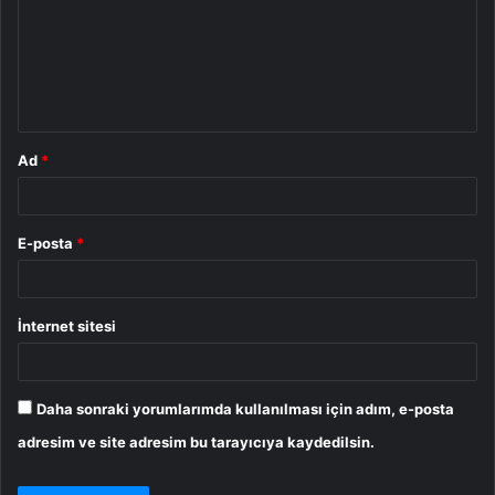
u
m
*
Ad
*
E-posta
*
İnternet sitesi
Daha sonraki yorumlarımda kullanılması için adım, e-posta
adresim ve site adresim bu tarayıcıya kaydedilsin.