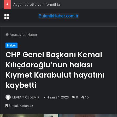
Asgari ücrette yeni formül tartışma yarattı! İşçi ve işveren karşı karşıya
Menü
Anasayfa
/
Haber
Haber
CHP Genel Başkanı Kemal
Kılıçdaroğlu’nun halası
Kıymet Karabulut hayatını
kaybetti
LEVENT ÖZDEMİR
Nisan 24, 2023
0
10
Bir dakikadan az