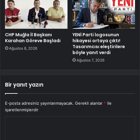
CHP Muğla İl Başkanı
YENİ Parti logosunun
Karahan Göreve Başladı
hikayesi ortaya çıktı!
Tasarımcısı eleştirilere
Ağustos 8, 2026
böyle yanıt verdi
Ağustos 7, 2026
Bir yanıt yazın
E-posta adresiniz yayınlanmayacak.
Gerekli alanlar
*
ile
işaretlenmişlerdir
Y
o
r