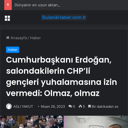
Dünyanın en uzun aktarmasız uçuşunda tarihi rekor: 24 saatten fazla havada kaldılar
Menü
Anasayfa
/
Haber
Haber
Cumhurbaşkanı Erdoğan,
salondakilerin CHP’li
gençleri yuhalamasına izin
vermedi: Olmaz, olmaz
ASLI YAKUT
Nisan 26, 2023
0
5
Bir dakikadan az