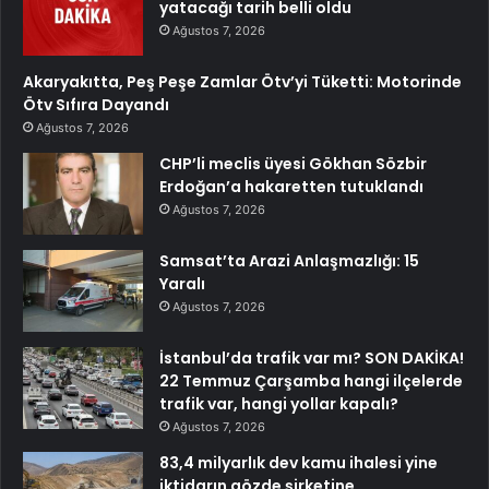
yatacağı tarih belli oldu
Ağustos 7, 2026
Akaryakıtta, Peş Peşe Zamlar Ötv’yi Tüketti: Motorinde
Ötv Sıfıra Dayandı
Ağustos 7, 2026
CHP’li meclis üyesi Gökhan Sözbir
Erdoğan’a hakaretten tutuklandı
Ağustos 7, 2026
Samsat’ta Arazi Anlaşmazlığı: 15
Yaralı
Ağustos 7, 2026
İstanbul’da trafik var mı? SON DAKİKA!
22 Temmuz Çarşamba hangi ilçelerde
trafik var, hangi yollar kapalı?
Ağustos 7, 2026
83,4 milyarlık dev kamu ihalesi yine
iktidarın gözde şirketine