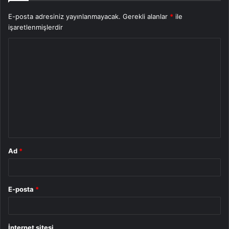
E-posta adresiniz yayınlanmayacak.
Gerekli alanlar
*
ile
işaretlenmişlerdir
Y
o
r
u
m
*
Ad
*
E-posta
*
İnternet sitesi