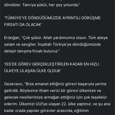
döndüler. Tanrıya şükür, her şey yolunda.”
‘TÜRKİYE’YE DÖNDÜĞÜMÜZDE AYRINTILI GÖRÜŞME
FIRSATI DA OLACAK’
Erdoğan, “Çok şükür. Allah yardımcımız olsun. Tüm aileye
selam ve sevgiler. İnşallah Türkiye’ye döndüğümüzde
detaylı tanışma fırsatı buluruz.”
‘ISS’DE GÖREV GERÇEKLEŞTİRİLEN KADAR EN HIZLI
ÜLKEYE ULAŞAN ÜLKE OLDUK’
Gezeravcı, “Bize emanet ettiğiniz görevi başarıyla yerine
getirdik. Böylesine ilham verici bir görevi ülkemize ve
gelecek nesillerimize armağan ettiğiniz için çok teşekkür
ederim. Ülkemizi UUİ’ye ulaşan 22. ülke yaptınız. ve şu ana
kadar orada yapılan görevler arasında, eğitimin