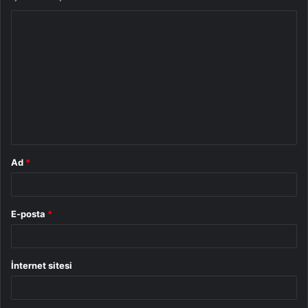
Y
o
r
u
m
*
Ad
*
E-posta
*
İnternet sitesi