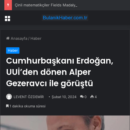
Çinli matematikçiler Fields Madalyası kazandı
Menü
Anasayfa
/
Haber
Haber
Cumhurbaşkanı Erdoğan,
UUİ’den dönen Alper
Gezeravcı ile görüştü
LEVENT ÖZDEMİR
Şubat 10, 2024
0
4
1 dakika okuma süresi