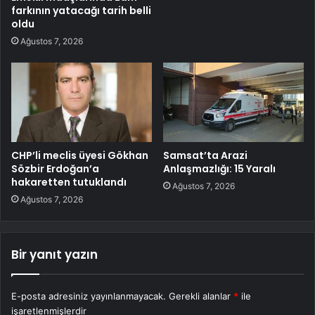
farkının yatacağı tarih belli
oldu
Ağustos 7, 2026
CHP’li meclis üyesi Gökhan
Samsat’ta Arazi
Sözbir Erdoğan’a
Anlaşmazlığı: 15 Yaralı
hakaretten tutuklandı
Ağustos 7, 2026
Ağustos 7, 2026
Bir yanıt yazın
E-posta adresiniz yayınlanmayacak.
Gerekli alanlar
*
ile
işaretlenmişlerdir