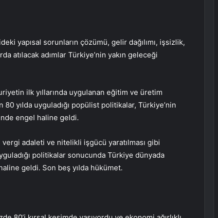
eki yapısal sorunların çözümü, gelir dağılımı, işsizlik,
arda atılacak adımlar Türkiye’nin yakın geleceği
etin ilk yıllarında uygulanan eğitim ve üretim
 80 yılda uyguladığı popülist politikalar, Türkiye’nin
nde engel haline geldi.
vergi adaleti ve nitelikli işgücü yaratılması gibi
uyguladığı politikalar sonucunda Türkiye dünyada
haline geldi. Son beş yılda hükümet.
e 80’i kırsal kesimde yaşıyordu ve ekonomi ağırlıklı