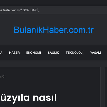
da trafik var mı? SON DAKİKA! 22 Temmuz Çarşamba hangi ilçelerde trafik 
FA
HABER
EKONOMI
SAĞLIK
TEKNOLOJI
YAŞAM
yor?
üzyıla nasıl