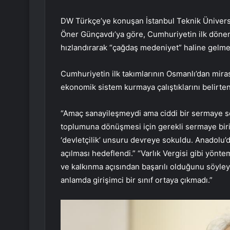
DW Türkçe’ye konuşan İstanbul Teknik Üniversi
Öner Günçavdı’ya göre, Cumhuriyetin ilk dön
hızlandırarak “çağdaş medeniyet” haline gelmek
Cumhuriyetin ilk takımlarının Osmanlı’dan miras 
ekonomik sistem kurmaya çalıştıklarını belirten
“Amaç sanayileşmeydi ama ciddi bir sermaye sor
toplumuna dönüşmesi için gerekli sermaye birik
‘devletçilik’ unsuru devreye sokuldu. Anadolu’da
açılması hedeflendi.” “Varlık Vergisi gibi yönt
ve kalkınma açısından başarılı olduğunu söyley
anlamda girişimci bir sınıf ortaya çıkmadı.”