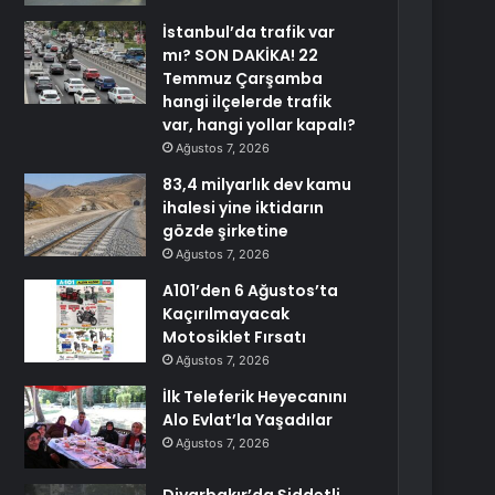
İstanbul’da trafik var
mı? SON DAKİKA! 22
Temmuz Çarşamba
hangi ilçelerde trafik
var, hangi yollar kapalı?
Ağustos 7, 2026
83,4 milyarlık dev kamu
ihalesi yine iktidarın
gözde şirketine
Ağustos 7, 2026
A101’den 6 Ağustos’ta
Kaçırılmayacak
Motosiklet Fırsatı
Ağustos 7, 2026
İlk Teleferik Heyecanını
Alo Evlat’la Yaşadılar
Ağustos 7, 2026