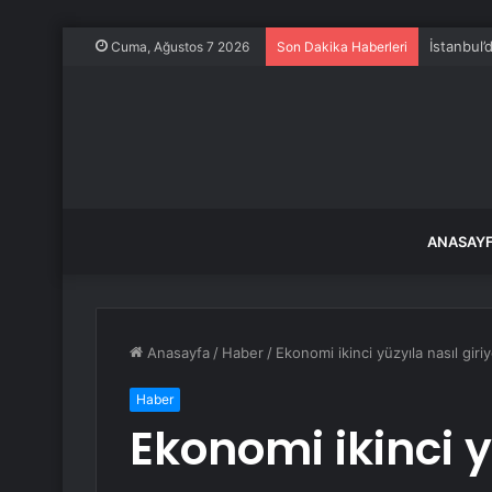
İstanbul’
Cuma, Ağustos 7 2026
Son Dakika Haberleri
ANASAY
Anasayfa
/
Haber
/
Ekonomi ikinci yüzyıla nasıl giri
Haber
Ekonomi ikinci y