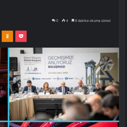
0
4
6 dakika okuma süresi
VKontakte
Odnoklassniki
Pocket