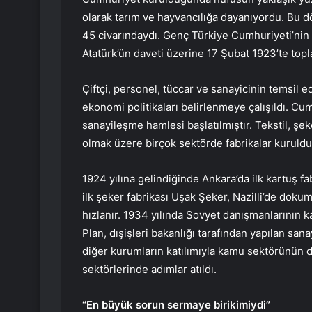
olarak tarım ve hayvancılığa dayanıyordu. Bu dö
45 civarındaydı. Genç Türkiye Cumhuriyeti’nin
Atatürk’ün daveti üzerine 17 Şubat 1923’te topl
Çiftçi, personel, tüccar ve sanayicinin temsil ed
ekonomi politikaları belirlenmeye çalışıldı. Cumh
sanayileşme hamlesi başlatılmıştır. Tekstil, şek
olmak üzere birçok sektörde fabrikalar kuruldu
1924 yılına gelindiğinde Ankara’da ilk kartuş f
ilk şeker fabrikası Uşak Şeker, Nazilli’de dokuma
hızlanır. 1934 yılında Sovyet danışmanlarının kat
Plan, dışişleri bakanlığı tarafından yapılan sa
diğer kurumların katılımıyla kamu sektörünün de
sektörlerinde adımlar atıldı.
“En büyük sorun sermaye birikimiydi”