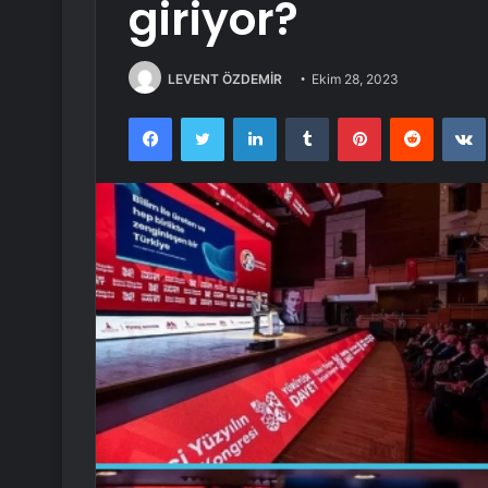
giriyor?
LEVENT ÖZDEMİR
Ekim 28, 2023
Facebook
Twitter
LinkedIn
Tumblr
Pinterest
Reddit