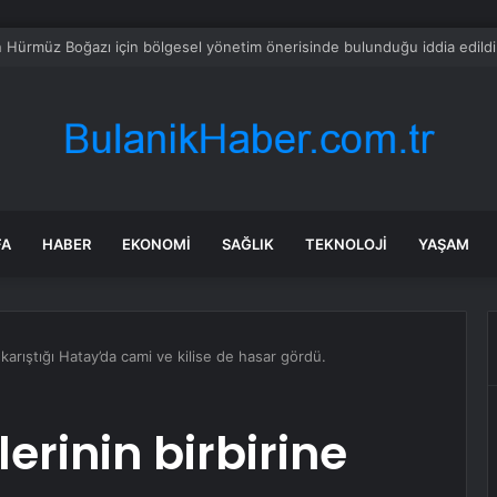
rette yeni formül tartışma yarattı! İşçi ve işveren karşı karşıya
FA
HABER
EKONOMI
SAĞLIK
TEKNOLOJI
YAŞAM
 karıştığı Hatay’da cami ve kilise de hasar gördü.
erinin birbirine