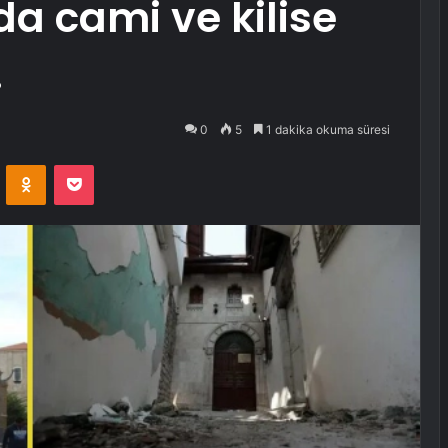
da cami ve kilise
.
0
5
1 dakika okuma süresi
VKontakte
Odnoklassniki
Pocket