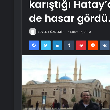
karıştığı Hatay’
de hasar gördü
LEVENT ÖZDEMİR
Şubat 15, 2023
Facebook
Twitter
LinkedIn
Tumblr
Pinterest
Reddit