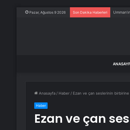
Asgari üc
Pazar, Ağustos 9 2026
Son Dakika Haberleri
ANASAY
Anasayfa
/
Haber
/
Ezan ve çan seslerinin birbirine
Haber
Ezan ve çan sesl