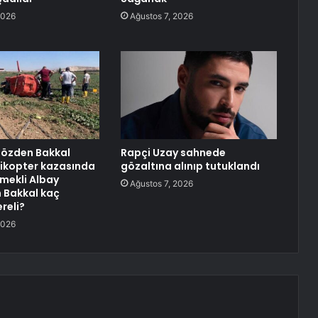
2026
Ağustos 7, 2026
aözden Bakkal
Rapçi Uzay sahnede
likopter kazasında
gözaltına alınıp tutuklandı
Emekli Albay
Ağustos 7, 2026
 Bakkal kaç
reli?
2026