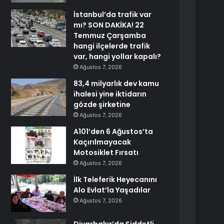
İstanbul’da trafik var
mı? SON DAKİKA! 22
Temmuz Çarşamba
hangi ilçelerde trafik
var, hangi yollar kapalı?
Ağustos 7, 2026
83,4 milyarlık dev kamu
ihalesi yine iktidarın
gözde şirketine
Ağustos 7, 2026
A101’den 6 Ağustos’ta
Kaçırılmayacak
Motosiklet Fırsatı
Ağustos 7, 2026
İlk Teleferik Heyecanını
Alo Evlat’la Yaşadılar
Ağustos 7, 2026