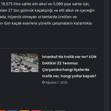
9.575 litre sahte etil alkol ve 5.069 şişe sahte içki,
lam 27 ton gümrük kaçakçılığı ve etil alkol ve içeceğin
amada, hijyenik olmayan ortamlarda üretilen ve
n tüm kaçak eserlere yönelik çalışmaların kararlılıkla
İstanbul’da trafik var mı? SON
DAKİKA! 22 Temmuz
Çarşamba hangi ilçelerde
trafik var, hangi yollar kapalı?
Ağustos 7, 2026
erest
Reddit
VKontakte
Odnoklassniki
Pocket
E-Posta ile paylaş
Yazdır