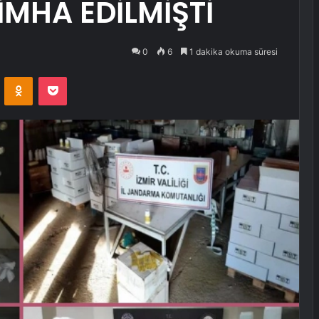
İMHA EDİLMİŞTİ
0
6
1 dakika okuma süresi
VKontakte
Odnoklassniki
Pocket