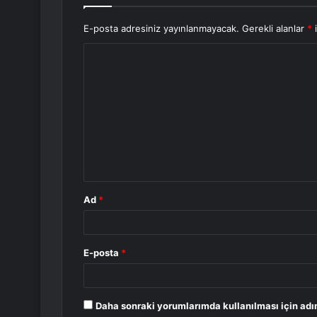
E-posta adresiniz yayınlanmayacak.
Gerekli alanlar
*
i
Y
o
r
u
m
*
Ad
*
E-posta
*
Daha sonraki yorumlarımda kullanılması için adı