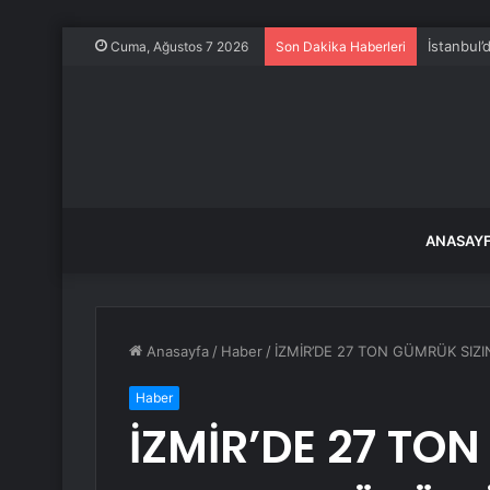
İstanbul’
Cuma, Ağustos 7 2026
Son Dakika Haberleri
ANASAY
Anasayfa
/
Haber
/
İZMİR’DE 27 TON GÜMRÜK SIZI
Haber
İZMİR’DE 27 TON