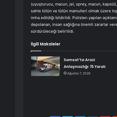
(uyuşturucu, macun, jel, sprey, macun, kapsül), 1
sahte tütün ve tütün mamulleri olmak üzere top
imha edildiği bildirildi. Polisten yapılan açıkl
depolanan, insan sağlığına önemli zararlar vere
sürdürüleceği belirtildi.
İlgili Makaleler
Samsat’ta Arazi
Anlaşmazlığı: 15 Yaralı
Ağustos 7, 2026
Facebook
Twitter
LinkedIn
Tumblr
Pint