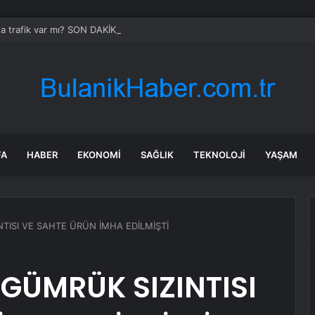
da trafik var mı? SON DAKİKA! 22 Temmuz Çarşamba hangi ilçelerde trafik 
FA
HABER
EKONOMI
SAĞLIK
TEKNOLOJI
YAŞAM
NTISI VE SAHTE ÜRÜN İMHA EDİLMİŞTİ
 GÜMRÜK SIZINTISI