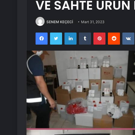
VE SAHTE ÜRÜN 
SENEM KEÇECİ
Mart 31, 2023
Facebook
Twitter
LinkedIn
Tumblr
Pinterest
Reddit