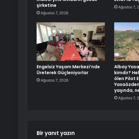
şirketine
Ağustos 7, 
Ağustos 7, 2026
Engelsiz Yaşam Merkezi’nde
Albay Yas
Üreterek Güçleniyorlar
kimdir? He
ölen Pilot 
Ağustos 7, 2026
Yasaözden
yaşında, ne
Ağustos 7, 
Bir yanıt yazın