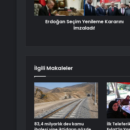
Erdoğan Seçim Yenileme Kararını
İmzaladı!
İlgili Makaleler
83,4 milyarlık dev kamu
İlk Telefer
ihalesi yine iktidarın gözde
Evlat’la Ya