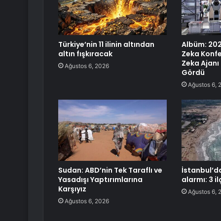
Türkiye’nin 11 ilinin altından
Albüm: 20
altın fışkıracak
Zeka Konf
Zeka Ajanı 
Ağustos 6, 2026
Gördü
Ağustos 6, 
Sudan: ABD’nin Tek Taraflı ve
İstanbul’d
Yasadışı Yaptırımlarına
alarmı: 3 i
Karşıyız
Ağustos 6, 
Ağustos 6, 2026