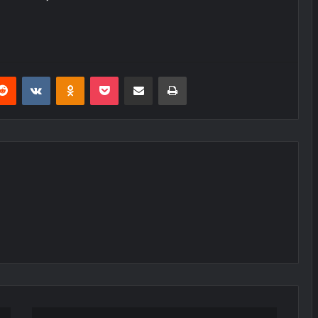
erest
Reddit
VKontakte
Odnoklassniki
Pocket
E-Posta ile paylaş
Yazdır