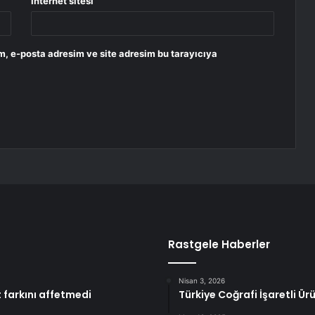
İnternet sitesi
m, e-posta adresim ve site adresim bu tarayıcıya
Rastgele Haberler
Nisan 3, 2026
t farkını affetmedi
Türkiye Coğrafi İşaretli Ür