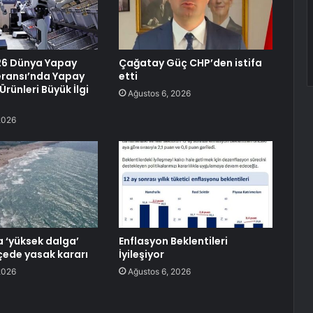
26 Dünya Yapay
Çağatay Güç CHP’den istifa
eransı’nda Yapay
etti
Ürünleri Büyük İlgi
Ağustos 6, 2026
2026
a ‘yüksek dalga’
Enflasyon Beklentileri
lçede yasak kararı
İyileşiyor
2026
Ağustos 6, 2026