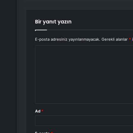
Bir yanıt yazın
E-posta adresiniz yayınlanmayacak.
Gerekli alanlar
*
i
Y
o
r
u
m
*
Ad
*