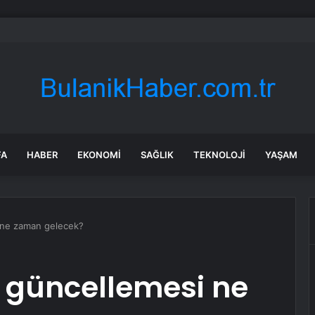
 Katliamının 11. Yılında Bodrum’dan “Hiçbir Düş Yarım Kalmayacak” Mesajı
FA
HABER
EKONOMI
SAĞLIK
TEKNOLOJI
YAŞAM
 ne zaman gelecek?
3 güncellemesi ne