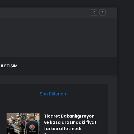
İLETIŞIM
Son Eklenen
Ticaret Bakanlığı reyon
ve kasa arasındaki fiyat
farkını affetmedi