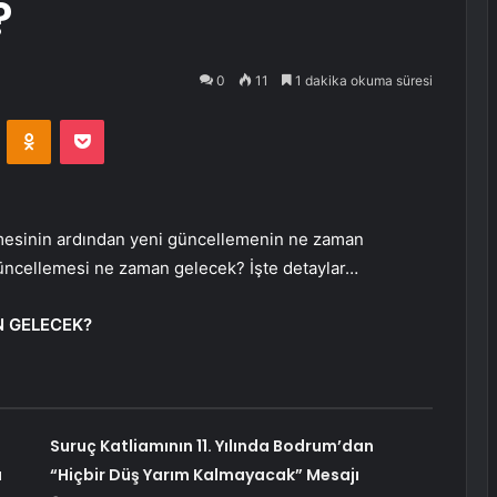
?
0
11
1 dakika okuma süresi
VKontakte
Odnoklassniki
Pocket
mesinin ardından yeni güncellemenin ne zaman
 güncellemesi ne zaman gelecek? İşte detaylar…
N GELECEK?
Suruç Katliamının 11. Yılında Bodrum’dan
ı
“Hiçbir Düş Yarım Kalmayacak” Mesajı