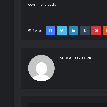
çevrimiçi olacak.
Facebook
Twitter
LinkedIn
Tumblr
Pint
Paylaş
MERVE ÖZTÜRK