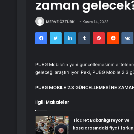
zaman gelecek
MERVE ÖZTÜRK
Kasım 14, 2022
Facebook
Twitter
LinkedIn
Tumblr
Pinterest
Reddit
PUBG Mobile’ın yeni güncellemesinin ertelen
geleceği araştırılıyor. Peki, PUBG Mobile 2.3
PUBG MOBILE 2.3 GÜNCELLEMESİ NE ZAMA
İlgili Makaleler
Ticaret Bakanlığı reyon ve
kasa arasındaki fiyat farkın