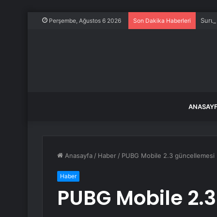
Suruç
Perşembe, Ağustos 6 2026
Son Dakika Haberleri
ANASAY
Anasayfa
/
Haber
/
PUBG Mobile 2.3 güncellemesi
Haber
PUBG Mobile 2.