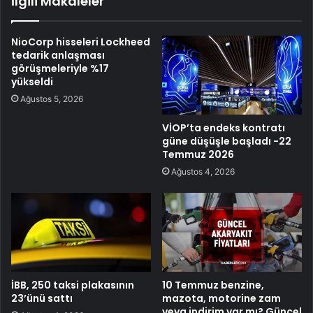
İlgili Makaleler
NioCorp hisseleri Lockheed
tedarik anlaşması
görüşmeleriyle %17
yükseldi
Ağustos 5, 2026
VİOP’ta endeks kontratı
güne düşüşle başladı -22
Temmuz 2026
Ağustos 4, 2026
İBB, 250 taksi plakasının
10 Temmuz benzine,
23’ünü sattı
mazota, motorine zam
veya indirim var mı? Güncel