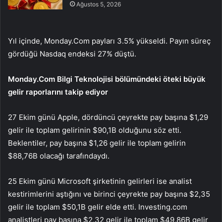
Ağustos 5, 2026
Yıl içinde, Monday.Com payları 3.5% yükseldi. Payın süreç
gördüğü
Nasdaq
endeksi 27% düştü.
Monday.Com Bilgi Teknolojisi bölümündeki öteki büyük
gelir raporlarını takip ediyor
27 Ekim günü Apple, dördüncü çeyrekte pay başına $1,29
gelir ile toplam gelirinin $90,1B olduğunu söz etti.
Beklentiler, pay başına $1,26 gelir ile toplam gelirin
$88,76B olacağı tarafındaydı.
25 Ekim günü Microsoft şirketinin gelirleri ise analist
kestirimlerini aştığını ve birinci çeyrekte pay başına $2,35
gelir ile toplam $50,1B gelir elde etti. Investing.com
analistleri pay başına $2,32 gelir ile toplam $49,86B gelir