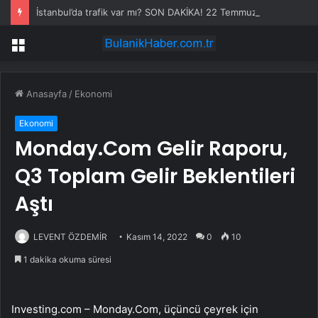
İstanbul’da trafik var mı? SON DAKİKA! 22 Temmuz Çarşamba hangi ilçelerde trafik var, hangi yollar kapalı?
Menü
Anasayfa
/
Ekonomi
Ekonomi
Monday.Com Gelir Raporu,
Q3 Toplam Gelir Beklentileri
Aştı
LEVENT ÖZDEMİR
Kasım 14, 2022
0
10
1 dakika okuma süresi
Investing.com – Monday.Com, üçüncü çeyrek için