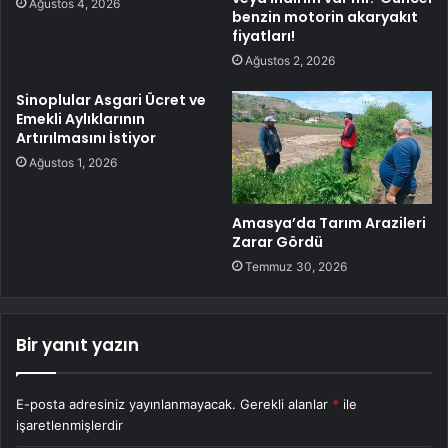
Ağustos 4, 2026
benzin motorin akaryakıt
fiyatları!
Ağustos 2, 2026
Sinoplular Asgari Ücret ve
Emekli Aylıklarının
Artırılmasını İstiyor
Ağustos 1, 2026
Amasya’da Tarım Arazileri
Zarar Gördü
Temmuz 30, 2026
Bir yanıt yazın
E-posta adresiniz yayınlanmayacak.
Gerekli alanlar
*
ile
işaretlenmişlerdir