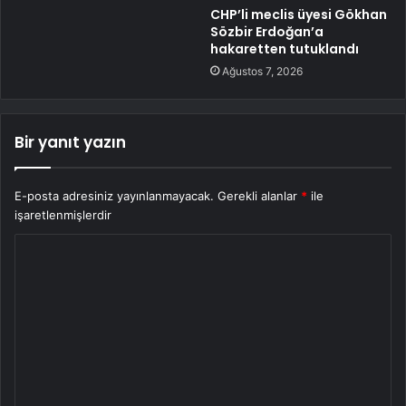
CHP’li meclis üyesi Gökhan
Sözbir Erdoğan’a
hakaretten tutuklandı
Ağustos 7, 2026
Bir yanıt yazın
E-posta adresiniz yayınlanmayacak.
Gerekli alanlar
*
ile
işaretlenmişlerdir
Y
o
r
u
m
*