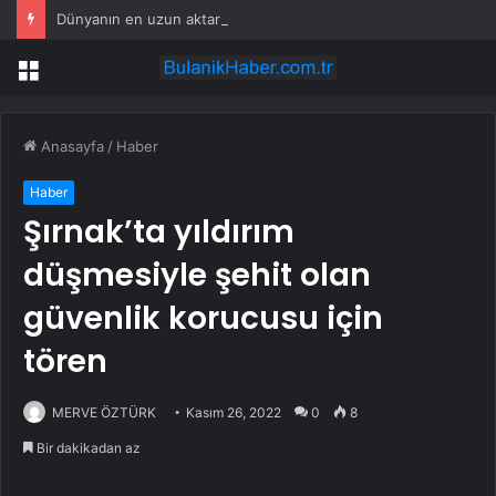
Dünyanın en uzun aktarmasız uçuşunda tarihi rekor: 24 saatten fazla havada kaldılar
Menü
Anasayfa
/
Haber
Haber
Şırnak’ta yıldırım
düşmesiyle şehit olan
güvenlik korucusu için
tören
MERVE ÖZTÜRK
Kasım 26, 2022
0
8
Bir dakikadan az