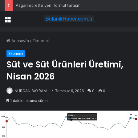
Asgari ücrette yeni formül tartışma yarattı! İşçi ve işveren karşı karşıya
Menü
Anasayfa
/
Ekonomi
Ekonomi
Süt ve Süt Ürünleri Üretimi,
Nisan 2026
NURCAN BAYRAM
Temmuz 6, 2026
0
0
1 dakika okuma süresi