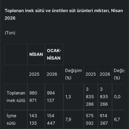
Toplanan inek sütü ve üretilen süt ürünleri miktarı, Nisan
2026
(Ton)
OCAK-
NISAN
NISAN
Değişim
Değişi
2025
2026
2025
2026
(%)
(%)
3
3
Toplanan
980
994
1,3
835
835
0,0
inek sütü
971
137
286
266
İçme
143
154
575
614
7,9
6,7
sütü
135
447
592
367