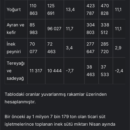
110
125
423
470
Yoğurt
13,4
11,1
863
691
787
828
Ayran ve
85
304
338
96 027
11,7
11,1
kefir
983
803
512
İnek
70
72
277
285
3,4
2,9
peyniri
077
463
647
720
Tereyağı
38
37
ve
11 317
10 444
-7,7
-2,4
463
533
sadeyağ
Tablodaki oranlar yuvarlanmış rakamlar üzerinden
hesaplanmıştır.
Bir önceki ay 1 milyon 7 bin 179 ton olan ticari süt
işletmelerince toplanan inek sütü miktarı Nisan ayında