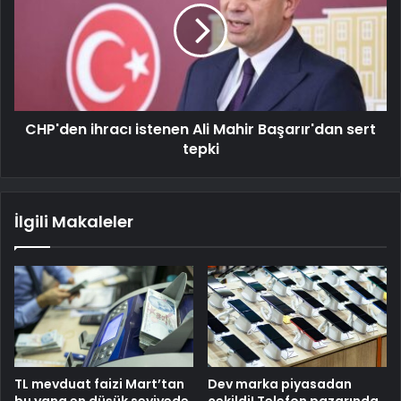
CHP'den ihracı istenen Ali Mahir Başarır'dan sert
tepki
İlgili Makaleler
TL mevduat faizi Mart’tan
Dev marka piyasadan
bu yana en düşük seviyede
çekildi! Telefon pazarında