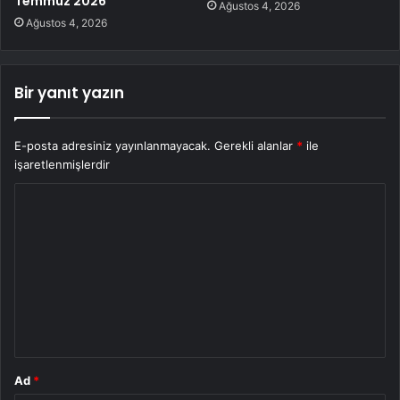
Temmuz 2026
Ağustos 4, 2026
Ağustos 4, 2026
Bir yanıt yazın
E-posta adresiniz yayınlanmayacak.
Gerekli alanlar
*
ile
işaretlenmişlerdir
Y
o
r
u
m
*
Ad
*