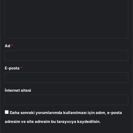
r
u
m
*
Ad
*
E-posta
*
İnternet sitesi
Daha sonraki yorumlarımda kullanılması için adım, e-posta
adresim ve site adresim bu tarayıcıya kaydedilsin.