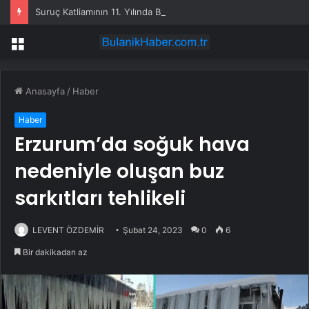
Suruç Katliamının 11. Yılında Bodrum’dan “Hiçbir Düş Yarım Kalmayacak” Mesajı
Menü
Anasayfa
/
Haber
Haber
Erzurum’da soğuk hava
nedeniyle oluşan buz
sarkıtları tehlikeli
LEVENT ÖZDEMİR
Şubat 24, 2023
0
6
Bir dakikadan az